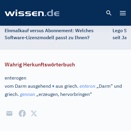
Open 
Einmalkauf versus Abonnement: Welches
Lego St
Software-Lizenzmodell passt zu Ihnen?
seit Jah
Wahrig Herkunftswörterbuch
enterogen
vom Darm ausgehend
♦
aus
griech.
enteron
„Darm“ und
griech.
gennan
„erzeugen, hervorbringen“