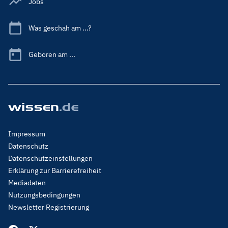
Jobs
Was geschah am ...?
Geboren am ...
Footer
Impressum
Menu
Datenschutz
Legal
Datenschutzeinstellungen
Erklärung zur Barrierefreiheit
Mediadaten
Nutzungsbedingungen
Newsletter Registrierung