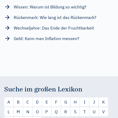
Wissen: Warum ist Bildung so wichtig?
Rückenmark: Wie lang ist das Rückenmark?
Wechseljahre: Das Ende der Fruchtbarkeit
Geld: Kann man Inflation messen?
Suche im großen Lexikon
A
B
C
D
E
F
G
H
I
J
K
L
M
N
O
P
Q
R
S
T
U
V