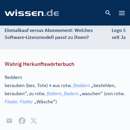
Open 
Einmalkauf versus Abonnement: Welches
Lego St
Software-Lizenzmodell passt zu Ihnen?
seit Jah
Wahrig Herkunftswörterbuch
fleddern
berauben (bes. Tote)
♦
aus
rotw.
fleddern
„bestehlen,
berauben“, zu
rotw.
flattern, fladern
„waschen“ (von
rotw.
Flader, Flatter
„Wäsche“)