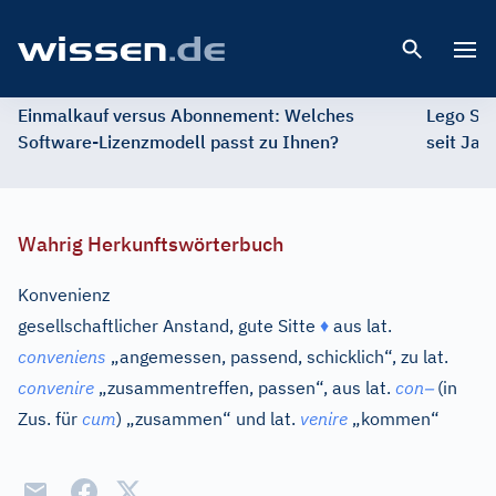
Open 
Einmalkauf versus Abonnement: Welches
Lego St
Software-Lizenzmodell passt zu Ihnen?
seit Jah
Wahrig Herkunftswörterbuch
Konvenienz
gesellschaftlicher Anstand, gute Sitte
♦
aus
lat.
conveniens
„angemessen, passend, schicklich“, zu
lat.
–
convenire
„zusammentreffen, passen“, aus
lat.
con
(in
Zus. für
cum
) „zusammen“ und
lat.
venire
„kommen“