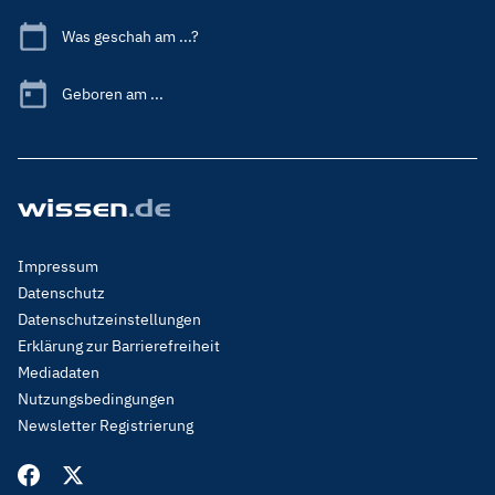
Was geschah am ...?
Geboren am ...
Footer
Impressum
Menu
Datenschutz
Legal
Datenschutzeinstellungen
Erklärung zur Barrierefreiheit
Mediadaten
Nutzungsbedingungen
Newsletter Registrierung