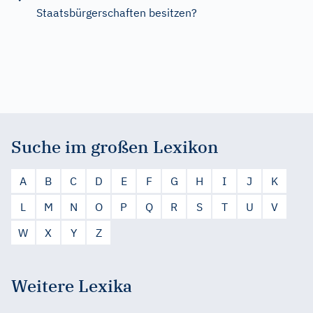
Staatsbürgerschaften besitzen?
Suche im großen Lexikon
A
B
C
D
E
F
G
H
I
J
K
L
M
N
O
P
Q
R
S
T
U
V
W
X
Y
Z
Weitere Lexika