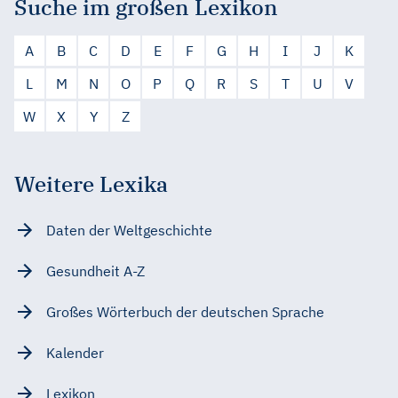
Suche im großen Lexikon
A
B
C
D
E
F
G
H
I
J
K
L
M
N
O
P
Q
R
S
T
U
V
W
X
Y
Z
Weitere Lexika
Daten der Weltgeschichte
Gesundheit A-Z
Großes Wörterbuch der deutschen Sprache
Kalender
Lexikon