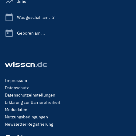
Jobs
Was geschah am ...?
Geboren am ...
Footer
Impressum
Menu
Datenschutz
Legal
Datenschutzeinstellungen
Erklärung zur Barrierefreiheit
Mediadaten
Nutzungsbedingungen
Newsletter Registrierung