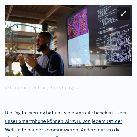
Bild ve
© Laurence Dutton, GettyImages
Die Digitalisierung hat uns viele Vorteile beschert.
Über
unser Smartphone können wir z. B. von jedem Ort der
Welt miteinander
kommunizieren. Andere nutzen die