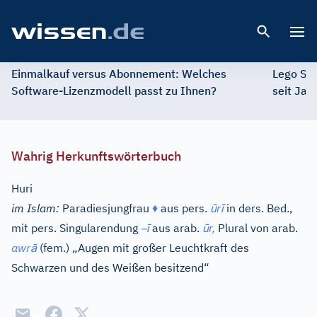
Open 
Einmalkauf versus Abonnement: Welches
Lego St
Software-Lizenzmodell passt zu Ihnen?
seit Jah
Wahrig Herkunftswörterbuch
Huri
ū
ī
im Islam:
Paradiesjungfrau
♦
aus
pers.
r
in ders. Bed.,
–
ī
ū
mit
pers.
Singularendung
aus
arab.
r,
Plural von
arab.
ā
awr
(fem.) „Augen mit großer Leuchtkraft des
Schwarzen und des Weißen besitzend“