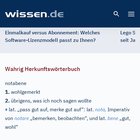
Open 
Einmalkauf versus Abonnement: Welches
Lego St
Software-Lizenzmodell passt zu Ihnen?
seit Jah
Wahrig Herkunftswörterbuch
notabene
1.
wohlgemerkt
2.
übrigens, was ich noch sagen wollte
♦
lat.
„pass gut auf, merke gut auf“:
lat.
nota,
Imperativ
von
notare
„bemerken, beobachten“, und
lat.
bene
„gut,
wohl“