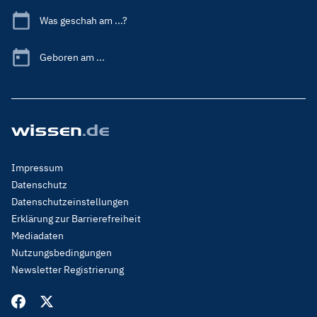
Was geschah am ...?
Geboren am ...
Footer
Impressum
Menu
Datenschutz
Legal
Datenschutzeinstellungen
Erklärung zur Barrierefreiheit
Mediadaten
Nutzungsbedingungen
Newsletter Registrierung