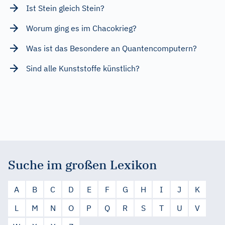
Ist Stein gleich Stein?
Worum ging es im Chacokrieg?
Was ist das Besondere an Quantencomputern?
Sind alle Kunststoffe künstlich?
Suche im großen Lexikon
A
B
C
D
E
F
G
H
I
J
K
L
M
N
O
P
Q
R
S
T
U
V