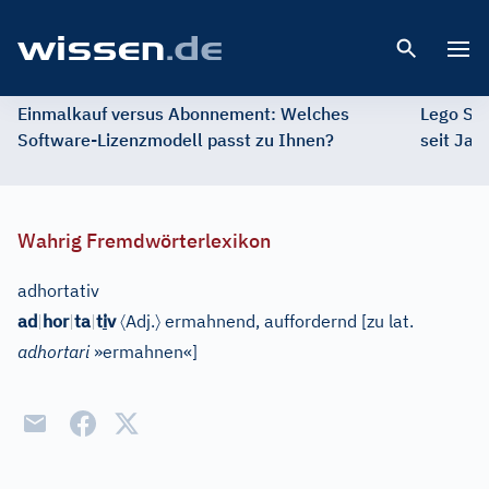
Open 
Einmalkauf versus Abonnement: Welches
Lego St
Software-Lizenzmodell passt zu Ihnen?
seit Jah
Wahrig Fremdwörterlexikon
adhortativ
〈
〉
ad
|
hor
|
ta
|
t
i
v
Adj.
ermahnend, auffordernd
[
zu lat.
adhortari
»ermahnen«
]