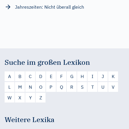
Jahreszeiten: Nicht überall gleich
Suche im großen Lexikon
A
B
C
D
E
F
G
H
I
J
K
L
M
N
O
P
Q
R
S
T
U
V
W
X
Y
Z
Weitere Lexika