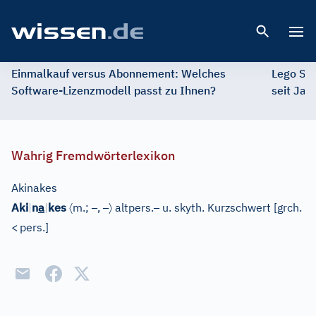
Open 
Einmalkauf versus Abonnement: Welches
Lego St
Software-Lizenzmodell passt zu Ihnen?
seit Jah
Wahrig Fremdwörterlexikon
Akinakes
〈
–
–
〉
–
Aki
|
n
a
|
kes
m.;
,
altpers.
u. skyth. Kurzschwert
[
grch.
<
pers.
]