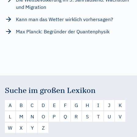
und Migration
Kann man das Wetter wirklich vorhersagen?
Max Planck: Begründer der Quantenphysik
Suche im großen Lexikon
A
B
C
D
E
F
G
H
I
J
K
L
M
N
O
P
Q
R
S
T
U
V
W
X
Y
Z