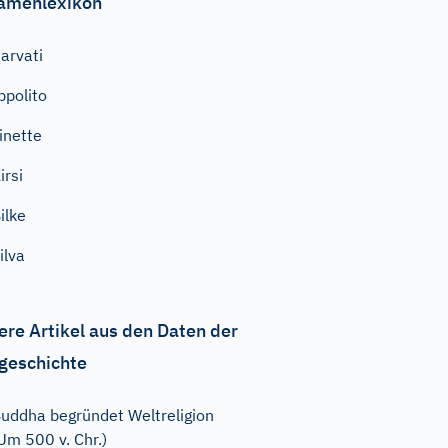
amenlexikon
arvati
ppolito
inette
irsi
ilke
ilva
ere Artikel aus den Daten der
geschichte
uddha begründet Weltreligion
Um 500 v. Chr.)