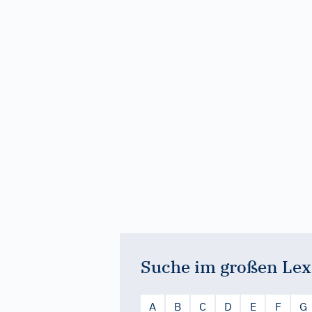
Suche im großen Lex
A
B
C
D
E
F
G