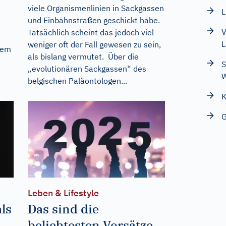
viele Organismenlinien in Sackgassen
L
und Einbahnstraßen geschickt habe.
V
Tatsächlich scheint das jedoch viel
L
weniger oft der Fall gewesen zu sein,
dem
als bislang vermutet. Über die
S
„evolutionären Sackgassen“ des
W
belgischen Paläontologen...
K
G
Leben & Lifestyle
ls
Das sind die
beliebtesten Vorsätze