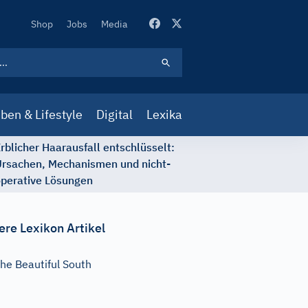
Secondary
Shop
Jobs
Media
Navigation
ben & Lifestyle
Digital
Lexika
rblicher Haarausfall entschlüsselt:
rsachen, Mechanismen und nicht-
perative Lösungen
ere Lexikon Artikel
he Beautiful South