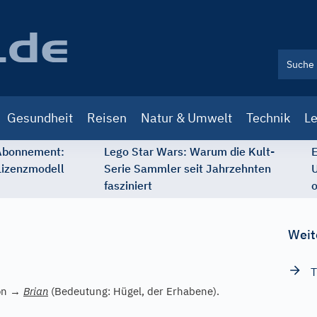
Gesundheit
Reisen
Natur & Umwelt
Technik
Le
 Abonnement:
Lego Star Wars: Warum die Kult-
E
Lizenzmodell
Serie Sammler seit Jahrzehnten
U
fasziniert
o
Weit
T
on
→
Brian
(Bedeutung: Hügel, der Erhabene).