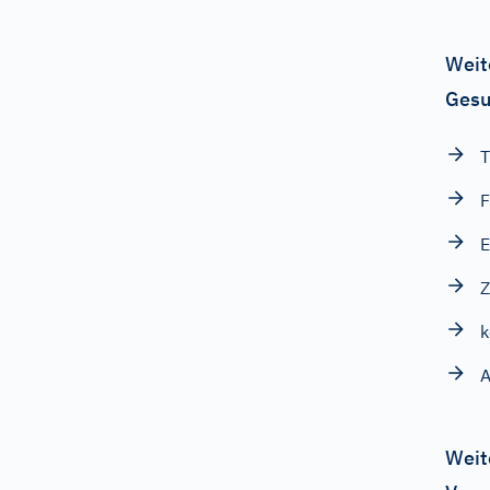
Weit
Gesu
T
F
E
Z
k
A
Weit