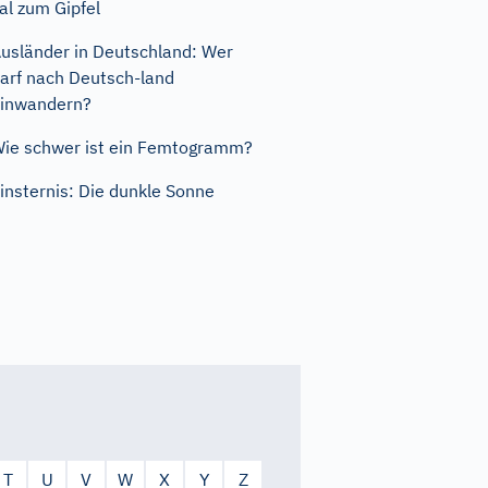
al zum Gipfel
usländer in Deutschland: Wer
arf nach Deutsch-land
inwandern?
ie schwer ist ein Femtogramm?
insternis: Die dunkle Sonne
T
U
V
W
X
Y
Z