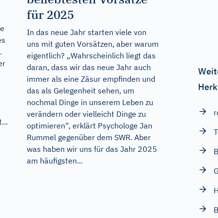
für 2025
ie
In das neue Jahr starten viele von
es
uns mit guten Vorsätzen, aber warum
.
eigentlich? „Wahrscheinlich liegt das
er
daran, dass wir das neue Jahr auch
Weit
immer als eine Zäsur empfinden und
Herk
das als Gelegenheit sehen, um
nochmal Dinge in unserem Leben zu
r
verändern oder vielleicht Dinge zu
...
optimieren“, erklärt Psychologe Jan
T
Rummel gegenüber dem SWR. Aber
was haben wir uns für das Jahr 2025
B
am häufigsten...
G
H
B