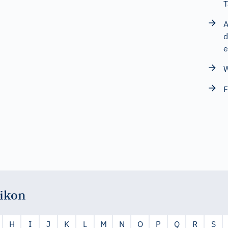
T
A
d
e
W
F
ikon
H
I
J
K
L
M
N
O
P
Q
R
S