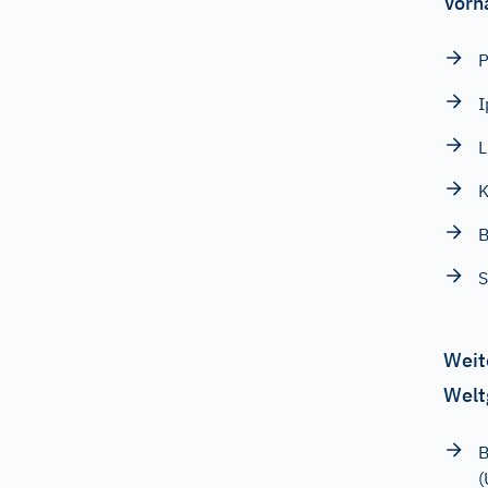
Vorn
P
I
L
K
B
S
Weit
Welt
B
(