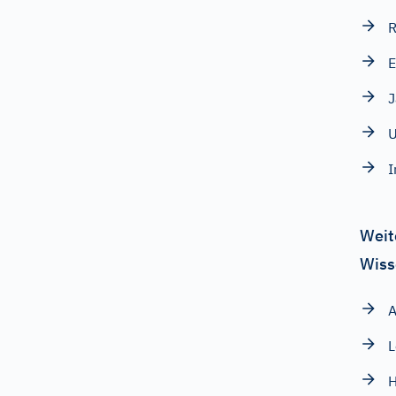
E
J
U
I
Weit
Wiss
A
L
H