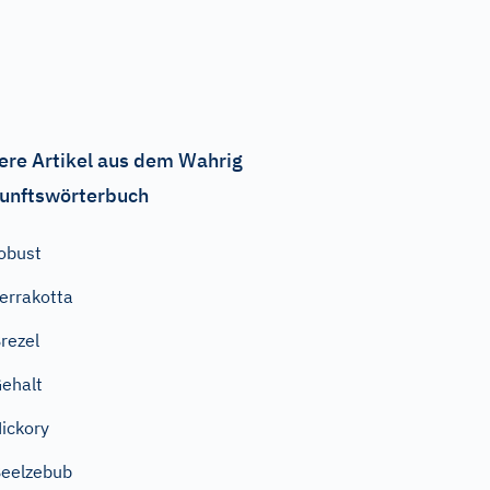
ere Artikel aus dem Wahrig
unftswörterbuch
obust
errakotta
rezel
ehalt
ickory
eelzebub