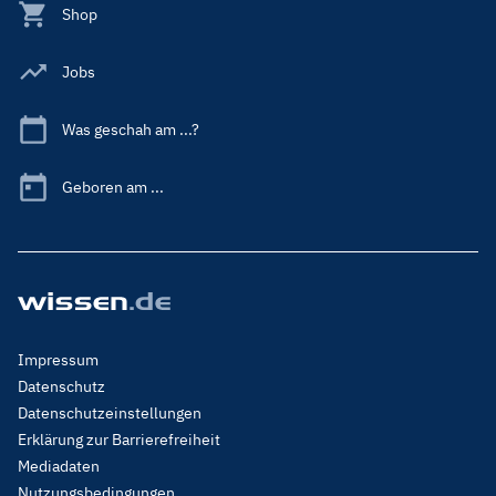
Shop
Jobs
Was geschah am ...?
Geboren am ...
Footer
Impressum
Menu
Datenschutz
Legal
Datenschutzeinstellungen
Erklärung zur Barrierefreiheit
Mediadaten
Nutzungsbedingungen