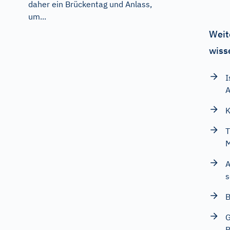
daher ein Brückentag und Anlass,
um...
Weit
wiss
I
A
K
T
A
s
B
G
R