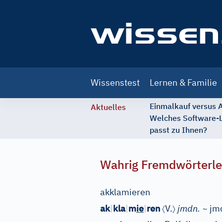
Main
Wissenstest
Lernen & Familie
navigation
Einmalkauf versus
Aktuelles
Welches Software-
passt zu Ihnen?
Wahrig Fremdwörterle
akklamieren
〈
〉
ak
|
kla
|
m
ie
|
ren
V.
jmdn. ~
jmd