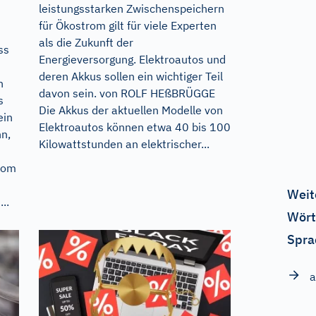
leistungsstarken Zwischenspeichern
für Ökostrom gilt für viele Experten
als die Zukunft der
ss
Energieversorgung. Elektroautos und
deren Akkus sollen ein wichtiger Teil
n
davon sein. von ROLF HEßBRÜGGE
s
Die Akkus der aktuellen Modelle von
ein
Elektroautos können etwa 40 bis 100
n,
Kilowattstunden an elektrischer...
vom
Weit
..
Wört
Spra
a