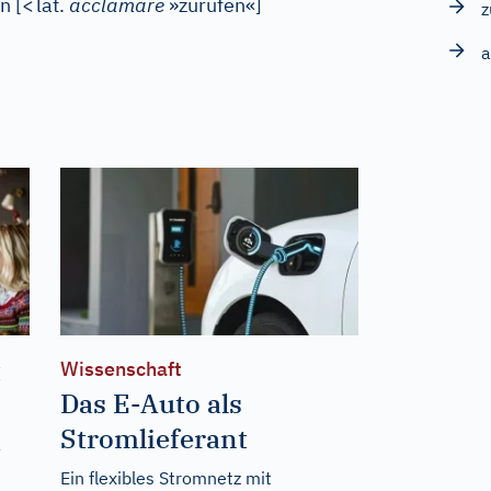
en
[
<
lat.
acclamare
»zurufen«
]
z
a
t
Wissenschaft
Das E-Auto als
Stromlieferant
Ein flexibles Stromnetz mit