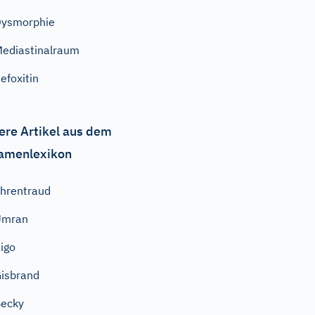
Dysmorphie
ediastinalraum
efoxitin
ere Artikel aus dem
amenlexikon
hrentraud
Ümran
igo
isbrand
ecky