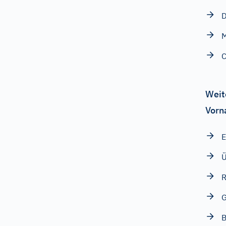
M
C
Weit
Vorn
E
R
G
B