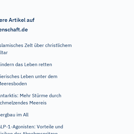
ere Artikel auf
enschaft.de
slamisches Zelt über christlichem
ltar
indern das Leben retten
ierisches Leben unter dem
Meeresboden
ntarktis: Mehr Stürme durch
chmelzendes Meereis
ergbau im All
LP-1-Agonisten: Vorteile und
isiken der Abnehmspritzen