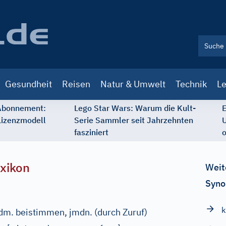
Gesundheit
Reisen
Natur & Umwelt
Technik
Le
 Abonnement:
Lego Star Wars: Warum die Kult-
E
Lizenzmodell
Serie Sammler seit Jahrzehnten
U
fasziniert
o
xikon
Weit
Syno
k
m. beistimmen, jmdn. (durch Zuruf)