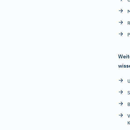
M
R
P
Weit
wiss
U
S
B
V
K