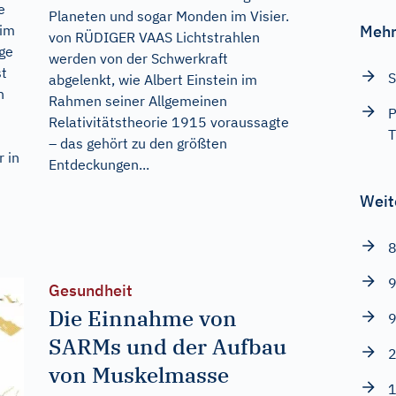
e
Planeten und sogar Monden im Visier.
 im
Mehr
von RÜDIGER VAAS Lichtstrahlen
age
werden von der Schwerkraft
st
S
abgelenkt, wie Albert Einstein im
n
Rahmen seiner Allgemeinen
P
Relativitätstheorie 1915 voraussagte
T
s
– das gehört zu den größten
r in
Entdeckungen...
Weit
8
9
Gesundheit
Die Einnahme von
9
SARMs und der Aufbau
2
von Muskelmasse
1