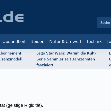
Gesundheit
Reisen
Natur & Umwelt
Technik
Le
 Abonnement:
Lego Star Wars: Warum die Kult-
E
Lizenzmodell
Serie Sammler seit Jahrzehnten
U
fasziniert
o
ät (geistige Rigidität).