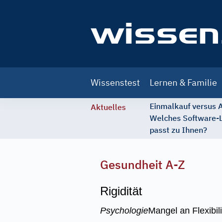
Main
Wissenstest
Lernen & Familie
navigation
Einmalkauf versus
Aktuelles
Welches Software-
passt zu Ihnen?
Gesundheit A-Z
Rigidität
Psychologie
Mangel an Flexibilit