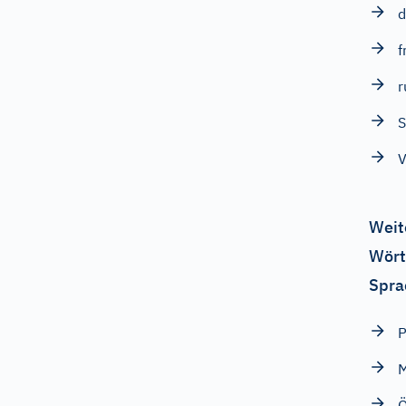
d
f
r
S
V
Weit
Wört
Spra
P
Ö