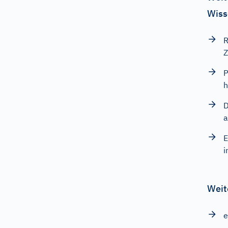
Wiss
R
Z
P
h
D
a
E
i
Weit
e