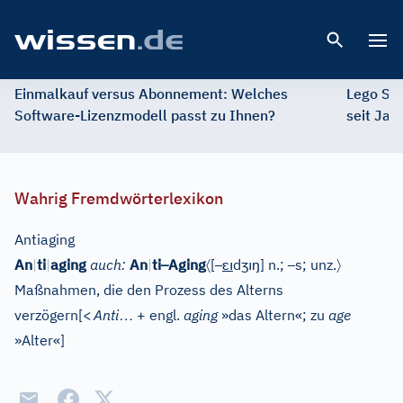
Open 
Einmalkauf versus Abonnement: Welches
Lego St
Software-Lizenzmodell passt zu Ihnen?
seit Jah
Wahrig Fremdwörterlexikon
Antiaging
–
〈
–
ɛı
ʒ
ı
ŋ
–
〉
An
|
ti
|
aging
auch:
An
|
ti
Aging
[
d
]
n.;
s; unz.
Maßnahmen, die den Prozess des Alterns
…
verzögern
[
<
Anti
+ engl.
aging
»das Altern«; zu
age
»Alter«
]