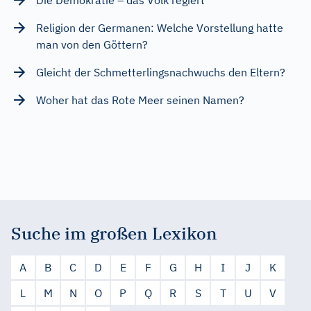
Religion der Germanen: Welche Vorstellung hatte
man von den Göttern?
Gleicht der Schmetterlingsnachwuchs den Eltern?
Woher hat das Rote Meer seinen Namen?
Suche im großen Lexikon
A
B
C
D
E
F
G
H
I
J
K
L
M
N
O
P
Q
R
S
T
U
V