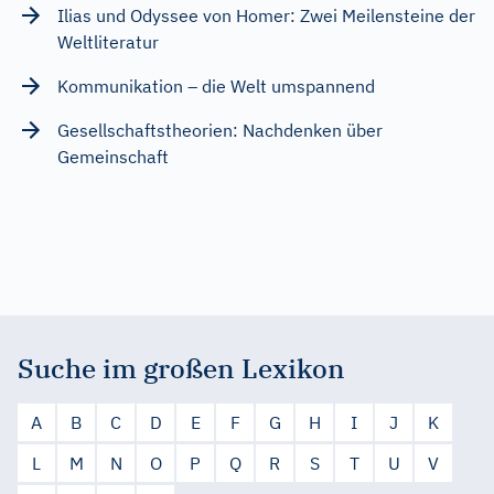
Ilias und Odyssee von Homer: Zwei Meilensteine der
Weltliteratur
Kommunikation – die Welt umspannend
Gesellschaftstheorien: Nachdenken über
Gemeinschaft
Suche im großen Lexikon
A
B
C
D
E
F
G
H
I
J
K
L
M
N
O
P
Q
R
S
T
U
V