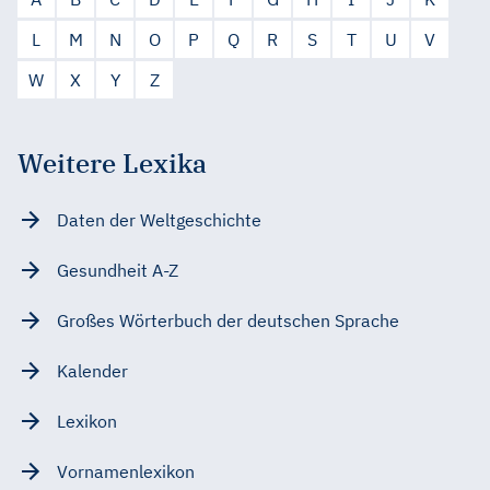
L
M
N
O
P
Q
R
S
T
U
V
W
X
Y
Z
Weitere Lexika
Daten der Weltgeschichte
Gesundheit A-Z
Großes Wörterbuch der deutschen Sprache
Kalender
Lexikon
Vornamenlexikon