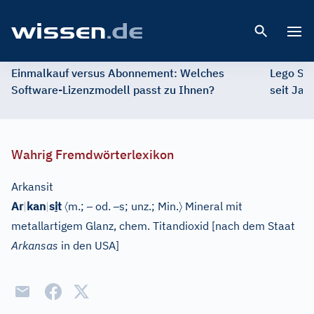
Open 
Einmalkauf versus Abonnement: Welches
Lego St
Software-Lizenzmodell passt zu Ihnen?
seit Jah
Wahrig Fremdwörterlexikon
Arkansit
〈
–
–
〉
Ar
|
kan
|
s
i
t
m.;
od.
s; unz.;
Min.
Mineral mit
metallartigem Glanz, chem. Titandioxid
[
nach dem Staat
Arkansas
in den USA
]