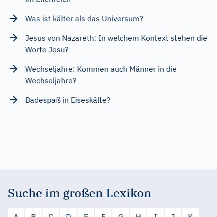
Was ist kälter als das Universum?
Jesus von Nazareth: In welchem Kontext stehen die
Worte Jesu?
Wechseljahre: Kommen auch Männer in die
Wechseljahre?
Badespaß in Eiseskälte?
Suche im großen Lexikon
A
B
C
D
E
F
G
H
I
J
K