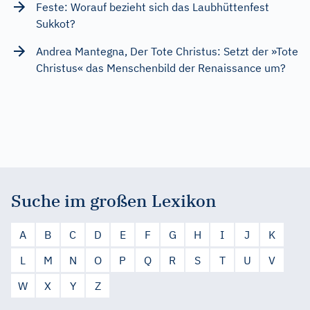
Feste: Worauf bezieht sich das Laubhüttenfest
Sukkot?
Andrea Mantegna, Der Tote Christus: Setzt der »Tote
Christus« das Menschenbild der Renaissance um?
Suche im großen Lexikon
A
B
C
D
E
F
G
H
I
J
K
L
M
N
O
P
Q
R
S
T
U
V
W
X
Y
Z