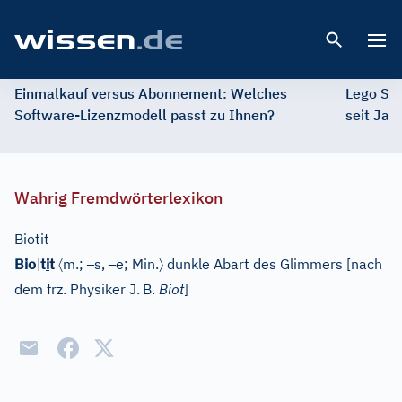
Open 
Einmalkauf versus Abonnement: Welches
Lego St
Software-Lizenzmodell passt zu Ihnen?
seit Jah
Wahrig Fremdwörterlexikon
Biotit
〈
–
–
〉
Bio
|
t
i
t
m.;
s,
e;
Min.
dunkle Abart des Glimmers
[
nach
dem frz. Physiker J.
B.
Biot
]