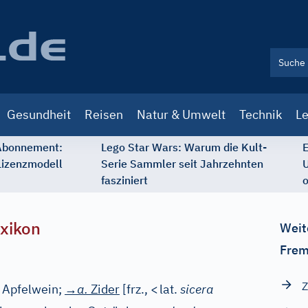
Gesundheit
Reisen
Natur & Umwelt
Technik
Le
 Abonnement:
Lego Star Wars: Warum die Kult-
E
Lizenzmodell
Serie Sammler seit Jahrzehnten
U
fasziniert
o
xikon
Weit
Frem
Z
. Apfelwein;
→a.
Zider
[
frz.,
<
lat.
sicera