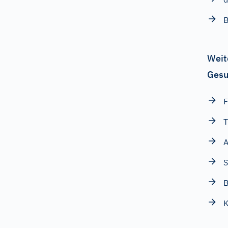
B
Weit
Gesu
F
T
A
S
B
K