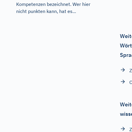
Kompetenzen bezeichnet. Wer hier
nicht punkten kann, hat es...
Weit
Wört
Spra
Z
C
Weit
wiss
Z