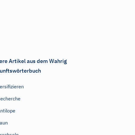
ere Artikel aus dem Wahrig
unftswörterbuch
ersifizieren
echerche
ntilope
Faun
rechseln