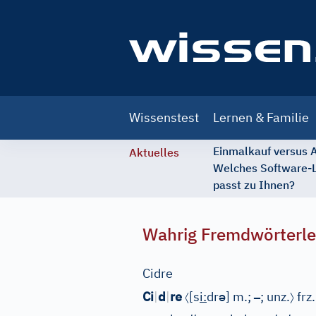
Main
Wissenstest
Lernen & Familie
navigation
Einmalkauf versus
Aktuelles
Welches Software-
passt zu Ihnen?
Wahrig Fremdwörterle
Cidre
〈
ə
–
〉
Ci
|
d
|
re
[
s
i
:
dr
]
m.;
; unz.
frz