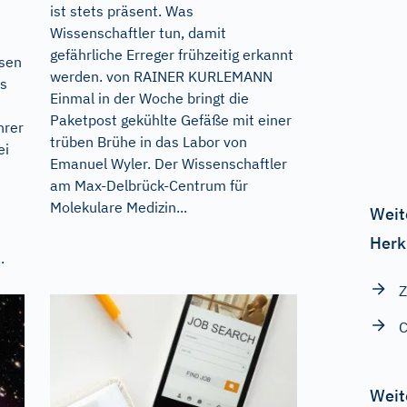
ist stets präsent. Was
Wissenschaftler tun, damit
gefährliche Erreger frühzeitig erkannt
esen
werden. von RAINER KURLEMANN
ls
Einmal in der Woche bringt die
Paketpost gekühlte Gefäße mit einer
hrer
trüben Brühe in das Labor von
ei
Emanuel Wyler. Der Wissenschaftler
am Max-Delbrück-Centrum für
Molekulare Medizin...
Weit
Herk
.
Z
C
Weit