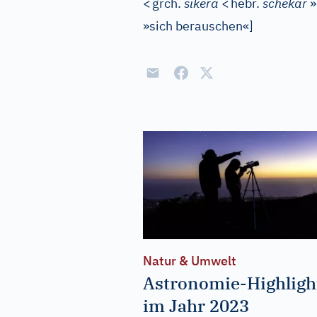
<
grch.
sikera
<
hebr.
schekar
»
»sich berauschen«
]
Natur & Umwelt
Astronomie-Highligh
im Jahr 2023