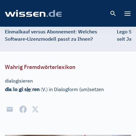
Open 
Einmalkauf versus Abonnement: Welches
Lego St
Software-Lizenzmodell passt zu Ihnen?
seit Jah
Wahrig Fremdwörterlexikon
dialogisieren
〈
〉
dia
|
lo
|
gi
|
s
ie
|
ren
V.
in Dialogform (um)setzen