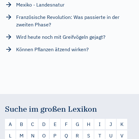
Mexiko - Landesnatur
Französische Revolution: Was passierte in der
zweiten Phase?
Wird heute noch mit Greifvögeln gejagt?
Können Pflanzen ätzend wirken?
Suche im großen Lexikon
A
B
C
D
E
F
G
H
I
J
K
L
M
N
O
P
Q
R
S
T
U
V