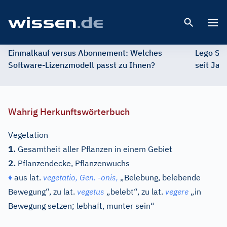
Open 
Einmalkauf versus Abonnement: Welches
Lego St
Software-Lizenzmodell passt zu Ihnen?
seit Jah
Wahrig Herkunftswörterbuch
Vegetation
1.
Gesamtheit aller Pflanzen in einem Gebiet
2.
Pflanzendecke, Pflanzenwuchs
♦
aus
lat.
vegetatio,
Gen.
-
onis,
„Belebung, belebende
Bewegung“, zu
lat.
vegetus
„belebt“, zu
lat.
vegere
„in
Bewegung setzen; lebhaft, munter sein“