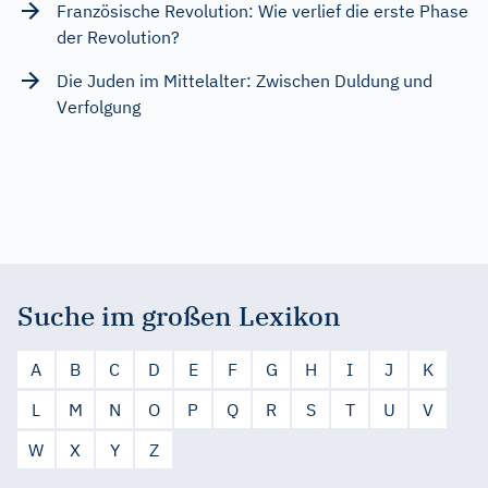
Französische Revolution: Wie verlief die erste Phase
der Revolution?
Die Juden im Mittelalter: Zwischen Duldung und
Verfolgung
Suche im großen Lexikon
A
B
C
D
E
F
G
H
I
J
K
L
M
N
O
P
Q
R
S
T
U
V
W
X
Y
Z