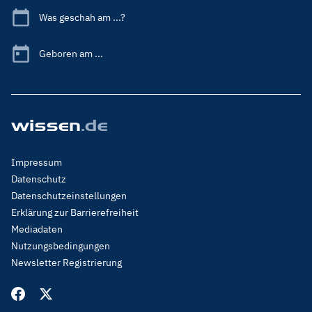
Was geschah am ...?
Geboren am ...
Footer
Impressum
Menu
Datenschutz
Legal
Datenschutzeinstellungen
Erklärung zur Barrierefreiheit
Mediadaten
Nutzungsbedingungen
Newsletter Registrierung