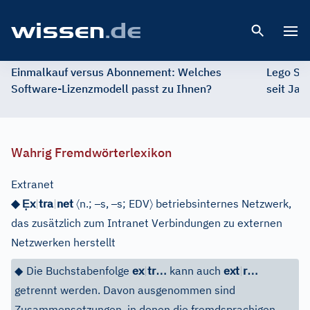
Open 
Einmalkauf versus Abonnement: Welches
Lego St
Software-Lizenzmodell passt zu Ihnen?
seit Jah
Wahrig Fremdwörterlexikon
Extranet
Ẹ
〈
–
–
〉
◆
x
|
tra
|
net
n.;
s,
s;
EDV
betriebsinternes Netzwerk,
das zusätzlich zum Intranet Verbindungen zu externen
Netzwerken herstellt
…
…
◆
Die Buchstabenfolge
ex
|
tr
kann auch
ext
|
r
getrennt werden. Davon ausgenommen sind
Zusammensetzungen, in denen die fremdsprachigen