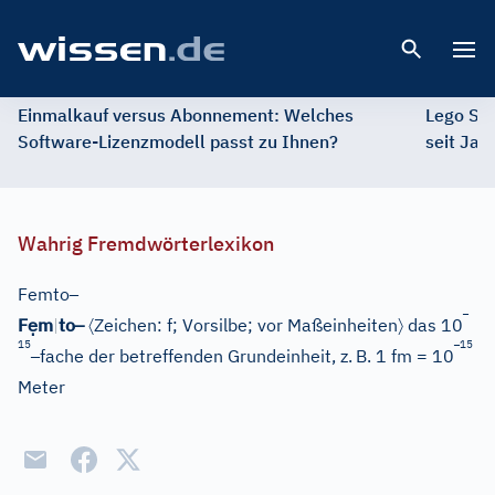
Open 
Einmalkauf versus Abonnement: Welches
Lego St
Software-Lizenzmodell passt zu Ihnen?
seit Jah
Wahrig Fremdwörterlexikon
–
Femto
–
ẹ
–
〈
〉
F
m
|
to
Zeichen: f
;
Vorsilbe
; vor Maßeinheiten
das 10
15
–
15
–
fache der betreffenden Grundeinheit, z.
B. 1 fm = 10
Meter