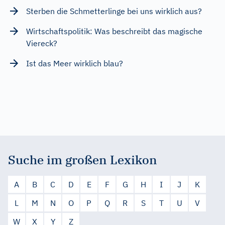
Sterben die Schmetterlinge bei uns wirklich aus?
Wirtschaftspolitik: Was beschreibt das magische
Viereck?
Ist das Meer wirklich blau?
Suche im großen Lexikon
A
B
C
D
E
F
G
H
I
J
K
L
M
N
O
P
Q
R
S
T
U
V
W
X
Y
Z