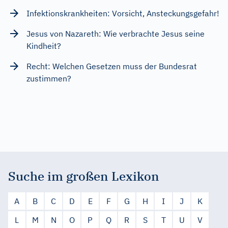
Infektionskrankheiten: Vorsicht, Ansteckungsgefahr!
Jesus von Nazareth: Wie verbrachte Jesus seine
Kindheit?
Recht: Welchen Gesetzen muss der Bundesrat
zustimmen?
Suche im großen Lexikon
A
B
C
D
E
F
G
H
I
J
K
L
M
N
O
P
Q
R
S
T
U
V