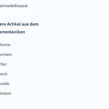
einnadelbiopsie
ere Artikel aus dem
amenlexikon
Chuma
Gurnam
rfan
arol
urèle
Simeon