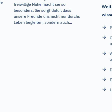
ie
freiwillige Nähe macht sie so
Weit
besonders. Sie sorgt dafür, dass
wiss
unsere Freunde uns nicht nur durchs
Leben begleiten, sondern auch...
P
C
u
W
w
D
E
L