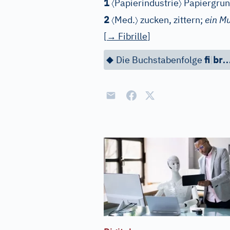
〈
〉
1
Papierindustrie
Papiergrun
〈
〉
2
Med.
zucken, zittern;
ein Mu
[
→
Fibrille
]
◆
Die Buchstabenfolge
fi
|
br