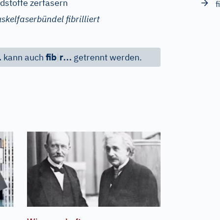
dstoffe zerfasern
f
skelfaserbündel fibrilliert
…
…
kann auch
fib
|
r
getrennt werden.