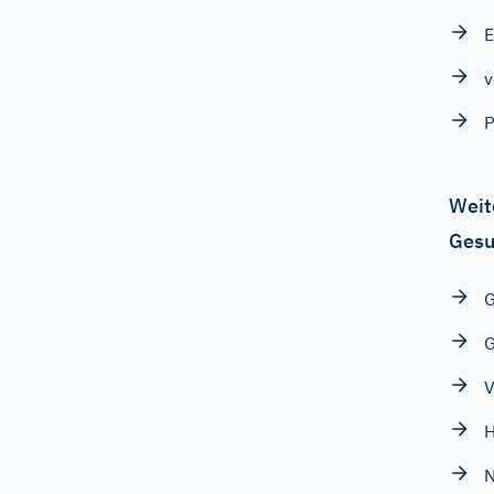
v
P
Weit
Gesu
G
G
V
H
N