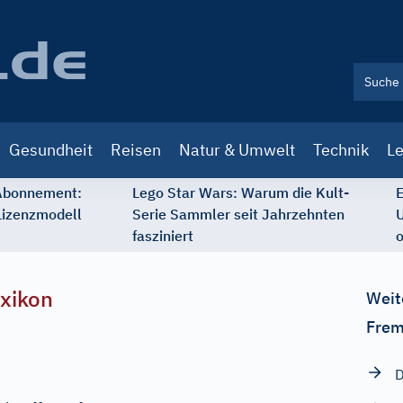
Gesundheit
Reisen
Natur & Umwelt
Technik
Le
 Abonnement:
Lego Star Wars: Warum die Kult-
E
Lizenzmodell
Serie Sammler seit Jahrzehnten
U
fasziniert
o
xikon
Weit
Frem
D