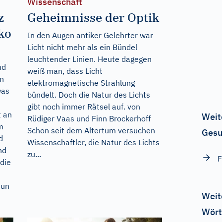
Wissenschaft
z
Geheimnisse der Optik
ko
In den Augen antiker Gelehrter war
Licht nicht mehr als ein Bündel
leuchtender Linien. Heute dagegen
nd
weiß man, dass Licht
en
elektromagnetische Strahlung
was
bündelt. Doch die Natur des Lichts
gibt noch immer Rätsel auf. von
t an
Weit
Rüdiger Vaas und Finn Brockerhoff
m
Schon seit dem Altertum versuchen
Gesu
d
Wissenschaftler, die Natur des Lichts
nd
zu...
F
die
nun
Weit
Wört