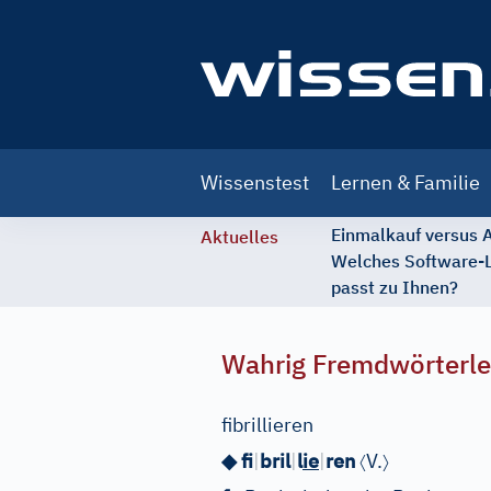
Main
Wissenstest
Lernen & Familie
navigation
Einmalkauf versus
Aktuelles
Welches Software-
passt zu Ihnen?
Wahrig Fremdwörterle
fibrillieren
〈
〉
◆ fi
|
bril
|
l
ie
|
ren
V.