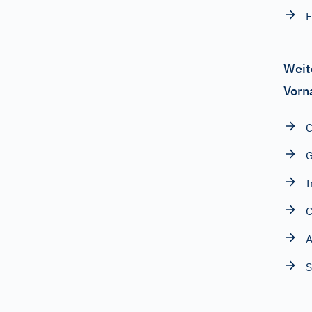
F
Weit
Vorn
I
C
A