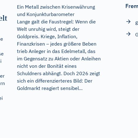
Frem
Ein Metall zwischen Krisenwährung
und Konjunkturbarometer
lt
Lange galt die Faustregel: Wenn die
g
Welt unruhig wird, steigt der
G
Goldpreis. Kriege, Inflation,
se
Finanzkrisen – jedes größere Beben
trieb Anleger in das Edelmetall, das
se
im Gegensatz zu Aktien oder Anleihen
i
nicht von der Bonität eines
Schuldners abhängt. Doch 2026 zeigt
er
sich ein differenzierteres Bild: Der
ern
Goldmarkt reagiert sensibel...
ei