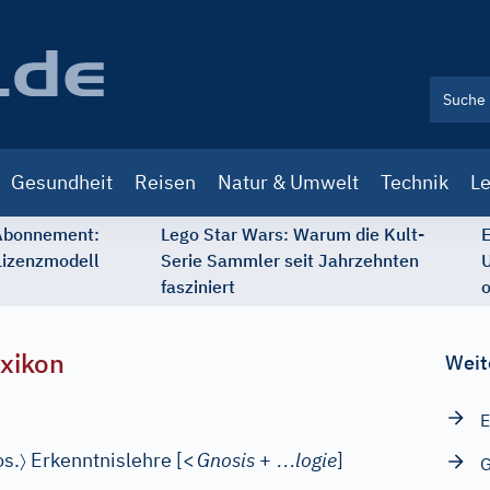
Gesundheit
Reisen
Natur & Umwelt
Technik
Le
 Abonnement:
Lego Star Wars: Warum die Kult-
E
Lizenzmodell
Serie Sammler seit Jahrzehnten
U
fasziniert
o
xikon
Weit
E
〉
…
os.
Erkenntnislehre
[
<
Gnosis
+
logie
]
G