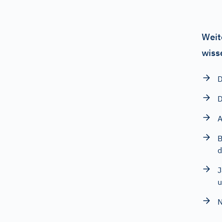
Weit
wiss
D
D
A
B
d
J
u
N