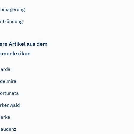
Abmagerung
ntzündung
ere Artikel aus dem
amenlexikon
Darda
delmira
ortunata
rkenwald
erke
Gaudenz