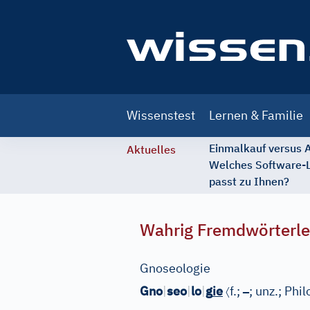
Main
Wissenstest
Lernen & Familie
navigation
Einmalkauf versus
Aktuelles
Welches Software-
passt zu Ihnen?
Wahrig Fremdwörterle
Gnoseologie
〈
–
Gno
|
seo
|
lo
|
g
ie
f.;
; unz.;
Phil