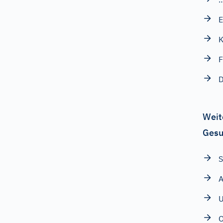
E
K
F
D
Weit
Gesu
S
A
U
O