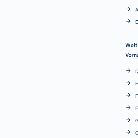
E
Weit
Vorn
E
F
E
G