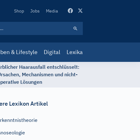
Secondary
Shop
Jobs
Media
Navigation
ben & Lifestyle
Digital
Lexika
rblicher Haarausfall entschlüsselt:
rsachen, Mechanismen und nicht-
perative Lösungen
ere Lexikon Artikel
rkenntnistheorie
noseologie