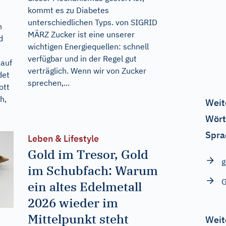
kommt es zu Diabetes
unterschiedlichen Typs. von SIGRID
n
MÄRZ Zucker ist eine unserer
d
wichtigen Energiequellen: schnell
verfügbar und in der Regel gut
 auf
verträglich. Wenn wir von Zucker
det
sprechen,...
ott
h,
Weit
Wört
Spra
Leben & Lifestyle
Gold im Tresor, Gold
g
im Schubfach: Warum
G
ein altes Edelmetall
2026 wieder im
Mittelpunkt steht
Weit