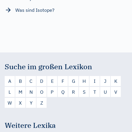
Was sind Isotope?
Suche im großen Lexikon
A
B
C
D
E
F
G
H
I
J
K
L
M
N
O
P
Q
R
S
T
U
V
W
X
Y
Z
Weitere Lexika