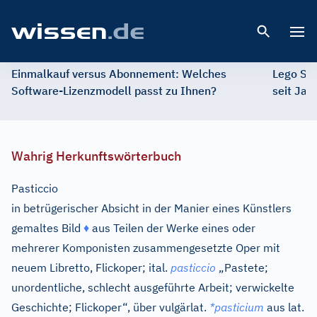
Open 
Einmalkauf versus Abonnement: Welches
Lego St
Software-Lizenzmodell passt zu Ihnen?
seit Jah
Wahrig Herkunftswörterbuch
Pasticcio
in betrügerischer Absicht in der Manier eines Künstlers
gemaltes Bild
♦
aus Teilen der Werke eines oder
mehrerer Komponisten zusammengesetzte Oper mit
neuem Libretto, Flickoper;
ital.
pasticcio
„Pastete;
unordentliche, schlecht ausgeführte Arbeit; verwickelte
Geschichte; Flickoper“, über
vulgärlat.
*pasticium
aus
lat.