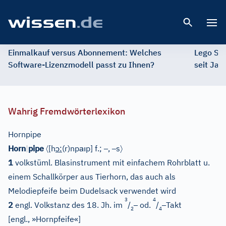
Open 
Einmalkauf versus Abonnement: Welches
Lego St
Software-Lizenzmodell passt zu Ihnen?
seit Jah
Wahrig Fremdwörterlexikon
Hornpipe
〈
ɔ
aı
–
–
〉
Horn
|
pipe
[
h
:
(r)np
p
]
f.;
,
s
1
volkstüml. Blasinstrument mit einfachem Rohrblatt u.
einem Schallkörper aus Tierhorn, das auch als
Melodiepfeife beim Dudelsack verwendet wird
3
4
–
–
2
engl. Volkstanz des 18. Jh. im
/
od.
/
Takt
2
4
[
engl., »Hornpfeife«
]