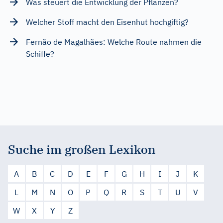
Was steuert die Entwicklung der Pflanzen?
Welcher Stoff macht den Eisenhut hochgiftig?
Fernão de Magalhães: Welche Route nahmen die
Schiffe?
Suche im großen Lexikon
A
B
C
D
E
F
G
H
I
J
K
L
M
N
O
P
Q
R
S
T
U
V
W
X
Y
Z