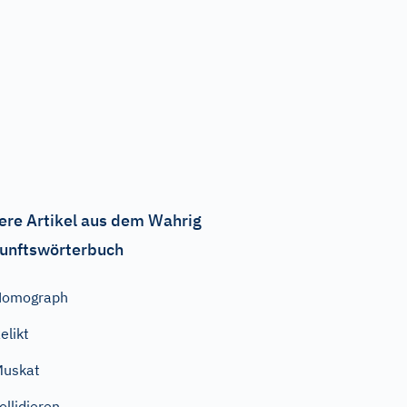
ere Artikel aus dem Wahrig
unftswörterbuch
Homograph
elikt
Muskat
ollidieren