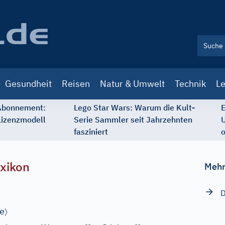
Gesundheit
Reisen
Natur & Umwelt
Technik
Le
 Abonnement:
Lego Star Wars: Warum die Kult-
E
Lizenzmodell
Serie Sammler seit Jahrzehnten
U
fasziniert
o
xikon
Mehr
D
〉
e