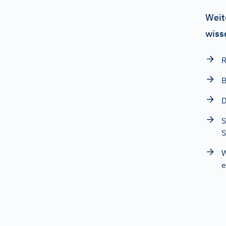
Weit
wiss
R
B
D
S
W
e