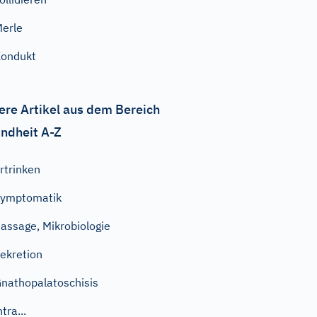
erle
ondukt
ere Artikel aus dem Bereich
ndheit A-Z
rtrinken
Symptomatik
assage, Mikrobiologie
ekretion
nathopalatoschisis
ntra...