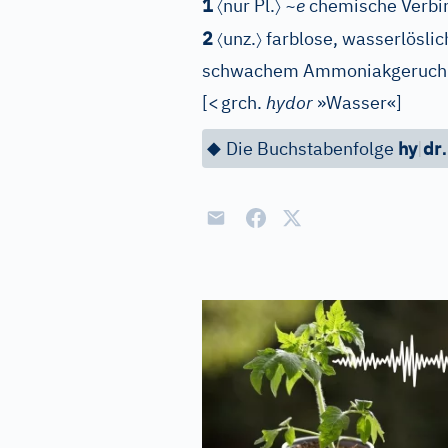
〈
〉
1
nur Pl.
~e
chemische Verbin
〈
〉
2
unz.
farblose, wasserlöslic
schwachem Ammoniakgeruch
[
<
grch.
hydor
»Wasser«
]
◆
Die Buchstabenfolge
hy
|
dr