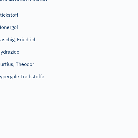
tickstoff
onergol
aschig, Friedrich
ydrazide
urtius, Theodor
ypergole Treibstoffe