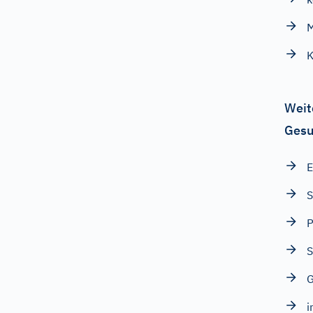
M
K
Weit
Gesu
E
P
S
G
i