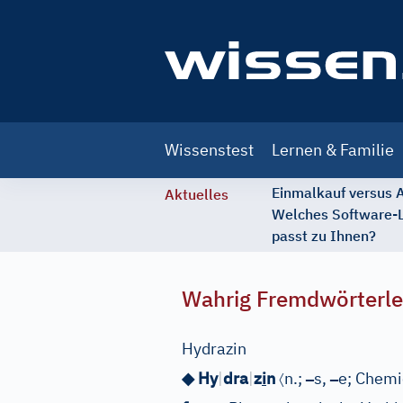
Main
Wissenstest
Lernen & Familie
navigation
Einmalkauf versus
Aktuelles
Welches Software-
passt zu Ihnen?
Wahrig Fremdwörterle
Hydrazin
〈
–
–
◆ Hy
|
dra
|
z
i
n
n.;
s,
e;
Chemi