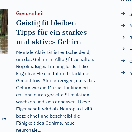
Gesundheit
S
Geistig fit bleiben –
M
Tipps für ein starkes
R
und aktives Gehirn
H
Mentale Aktivität ist entscheidend,
um das Gehirn im Alltag fit zu halten.
C
Regelmäßiges Training fördert die
m
h
kognitive Flexibilität und stärkt das
Gedächtnis. Studien zeigen, dass das
Gehirn wie ein Muskel funktioniert –
es kann durch gezielte Stimulation
wachsen und sich anpassen. Diese
Eigenschaft wird als Neuroplastizität
bezeichnet und beschreibt die
ine
Fähigkeit des Gehirns, neue
neuronale...