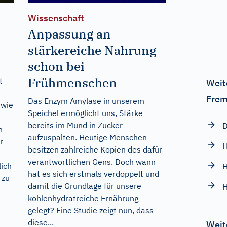
Wissenschaft
Anpassung an
stärkereiche Nahrung
schon bei
Frühmenschen
t
Weit
Frem
Das Enzym Amylase in unserem
 wie
Speichel ermöglicht uns, Stärke
bereits im Mund in Zucker
D
n
aufzuspalten. Heutige Menschen
r
H
besitzen zahlreiche Kopien des dafür
verantwortlichen Gens. Doch wann
lich
H
hat es sich erstmals verdoppelt und
 zu
damit die Grundlage für unsere
H
kohlenhydratreiche Ernährung
gelegt? Eine Studie zeigt nun, dass
diese...
Weit