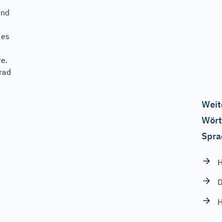
und
 es
e.
rad
Weit
Wört
Spra
H
D
H