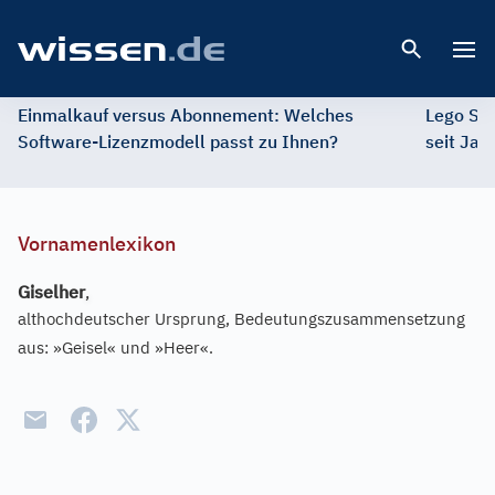
Open 
Einmalkauf versus Abonnement: Welches
Lego St
Software-Lizenzmodell passt zu Ihnen?
seit Jah
Vornamenlexikon
Giselher
,
althochdeutscher Ursprung, Bedeutungszusammensetzung
aus: »Geisel« und »Heer«.