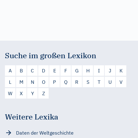
Suche im großen Lexikon
A
B
C
D
E
F
G
H
I
J
K
L
M
N
O
P
Q
R
S
T
U
V
W
X
Y
Z
Weitere Lexika
Daten der Weltgeschichte