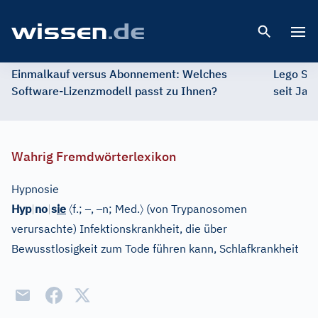
Open 
Einmalkauf versus Abonnement: Welches
Lego St
Software-Lizenzmodell passt zu Ihnen?
seit Jah
Wahrig Fremdwörterlexikon
Hypnosie
〈
–
–
〉
Hyp
|
no
|
s
ie
f.;
,
n;
Med.
(von Trypanosomen
verursachte) Infektionskrankheit, die über
Bewusstlosigkeit zum Tode führen kann, Schlafkrankheit