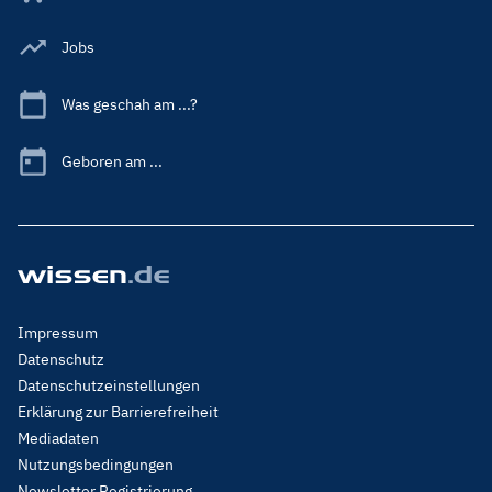
Jobs
Was geschah am ...?
Geboren am ...
Footer
Impressum
Menu
Datenschutz
Legal
Datenschutzeinstellungen
Erklärung zur Barrierefreiheit
Mediadaten
Nutzungsbedingungen
Newsletter Registrierung