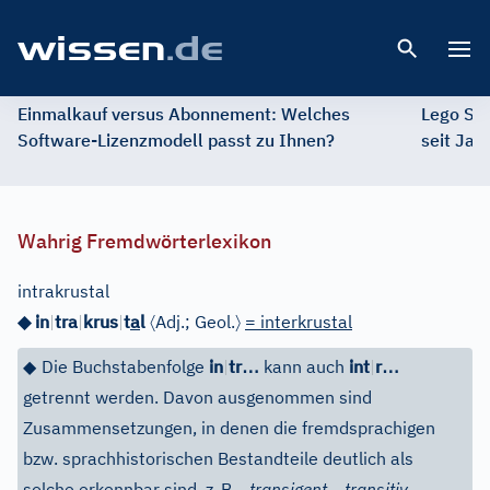
Open 
Einmalkauf versus Abonnement: Welches
Lego St
Software-Lizenzmodell passt zu Ihnen?
seit Jah
Wahrig Fremdwörterlexikon
intrakrustal
〈
〉
◆ in
|
tra
|
krus
|
t
a
l
Adj.
;
Geol.
= interkrustal
…
…
◆
Die Buchstabenfolge
in
|
tr
kann auch
int
|
r
getrennt werden. Davon ausgenommen sind
Zusammensetzungen, in denen die fremdsprachigen
bzw. sprachhistorischen Bestandteile deutlich als
–
–
solche erkennbar sind, z.
B.
transigent,
transitiv
.