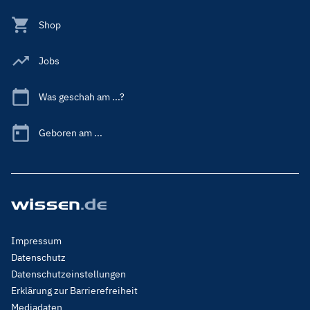
Shop
Jobs
Was geschah am ...?
Geboren am ...
Footer
Impressum
Menu
Datenschutz
Legal
Datenschutzeinstellungen
Erklärung zur Barrierefreiheit
Mediadaten