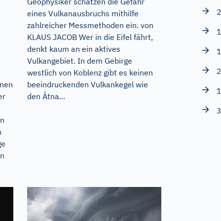
Geophysiker schätzen die Gefahr
2
eines Vulkanausbruchs mithilfe
zahlreicher Messmethoden ein. von
1
KLAUS JACOB Wer in die Eifel fährt,
denkt kaum an ein aktives
1
Vulkangebiet. In dem Gebirge
2
westlich von Koblenz gibt es keinen
nnen
beeindruckenden Vulkankegel wie
1
er
den Ätna...
3
rn
n
ge
an