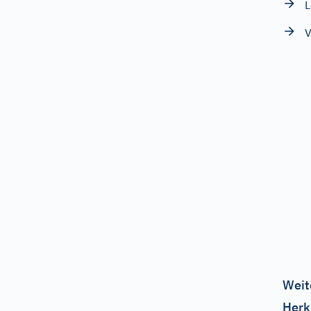
L
V
Weit
Herk