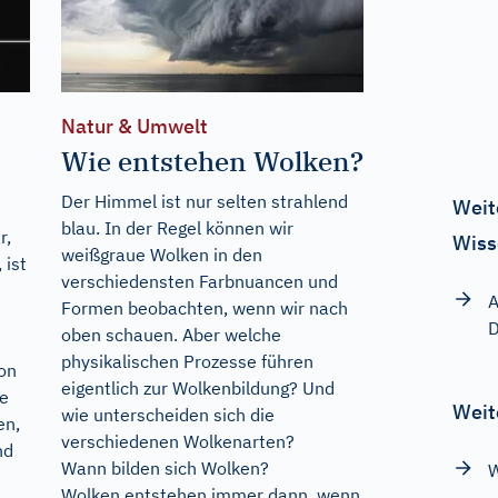
Natur & Umwelt
Wie entstehen Wolken?
Der Himmel ist nur selten strahlend
Weit
blau. In der Regel können wir
r,
Wiss
weißgraue Wolken in den
 ist
verschiedensten Farbnuancen und
A
Formen beobachten, wenn wir nach
D
oben schauen. Aber welche
physikalischen Prozesse führen
on
eigentlich zur Wolkenbildung? Und
e
Weit
wie unterscheiden sich die
en,
verschiedenen Wolkenarten?
nd
Wann bilden sich Wolken?
W
Wolken entstehen immer dann, wenn