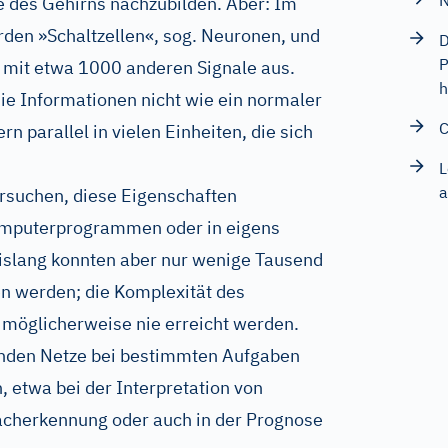
N
se des Gehirns nachzubilden. Aber: Im
arden »Schaltzellen«, sog. Neuronen, und
D
P
g mit etwa 1000 anderen Signale aus.
h
die Informationen nicht wie ein normaler
C
 parallel in vielen Einheiten, die sich
L
a
rsuchen, diese Eigenschaften
mputerprogrammen oder in eigens
Bislang konnten aber nur wenige Tausend
n werden; die Komplexität des
 möglicherweise nie erreicht werden.
nden Netze bei bestimmten Aufgaben
, etwa bei der Interpretation von
racherkennung oder auch in der Prognose