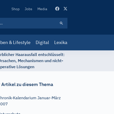
Secondary
Shop
Jobs
Media
Navigation
ben & Lifestyle
Digital
Lexika
rblicher Haarausfall entschlüsselt:
rsachen, Mechanismen und nicht-
perative Lösungen
 Artikel zu diesem Thema
hronik-Kalendarium Januar-März
2007