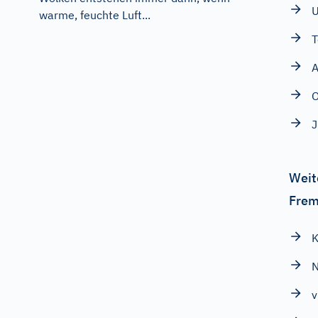
warme, feuchte Luft...
T
A
Weit
Frem
N
v