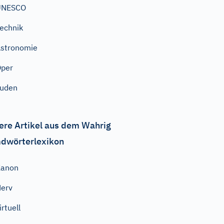
UNESCO
echnik
stronomie
Oper
Juden
ere Artikel aus dem Wahrig
dwörterlexikon
Kanon
erv
irtuell