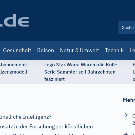
Gesundheit
Reisen
Natur & Umwelt
Technik
Le
 Abonnement:
Lego Star Wars: Warum die Kult-
E
Lizenzmodell
Serie Sammler seit Jahrzehnten
U
fasziniert
o
Mehr
C
künstliche Intelligenz?
Ansatz in der Forschung zur künstlichen