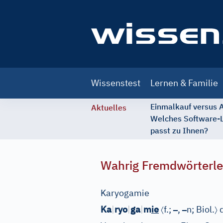
Main
Wissenstest
Lernen & Familie
navigation
Einmalkauf versus
Aktuelles
Welches Software-
passt zu Ihnen?
Wahrig Fremdwörterle
Karyogamie
〈
–
–
〉
Ka
|
ryo
|
ga
|
m
ie
f.;
,
n;
Biol.
d