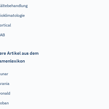
ältebehandlung
ioklimatologie
ortical
SAB
ere Artikel aus dem
amenlexikon
unar
rania
onald
Eoban