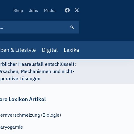
Secondary
Shop
Jobs
Media
Navigation
ben & Lifestyle
Digital
Lexika
rblicher Haarausfall entschlüsselt:
rsachen, Mechanismen und nicht-
perative Lösungen
ere Lexikon Artikel
ernverschmelzung (Biologie)
aryogamie