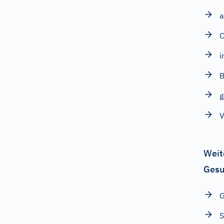
a
C
i
B
g
V
Weit
Gesu
G