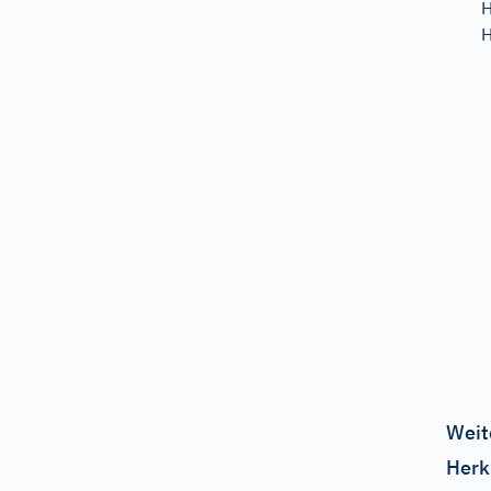
H
H
Weit
Herk