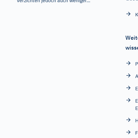
verzichten jedoch auch weniger...
K
Weit
wiss
A
E
E
E
H
F