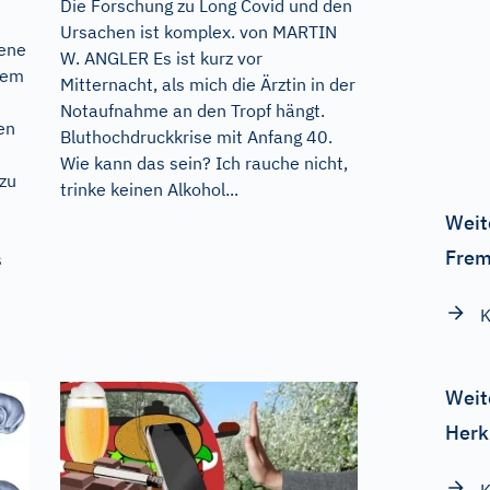
Die Forschung zu Long Covid und den
Ursachen ist komplex. von MARTIN
mene
W. ANGLER Es ist kurz vor
dem
Mitternacht, als mich die Ärztin in der
Notaufnahme an den Tropf hängt.
en
Bluthochdruckkrise mit Anfang 40.
Wie kann das sein? Ich rauche nicht,
 zu
trinke keinen Alkohol...
Weit
Frem
s
K
Weit
Herk