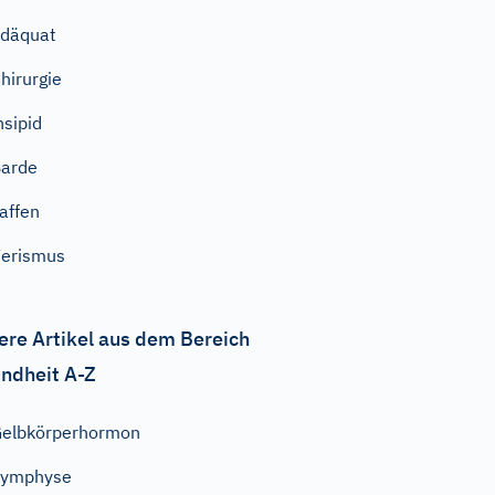
däquat
hirurgie
nsipid
arde
affen
erismus
ere Artikel aus dem Bereich
ndheit A-Z
elbkörperhormon
Symphyse