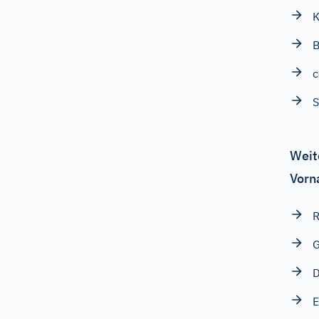
K
B
c
Weit
Vorn
R
G
D