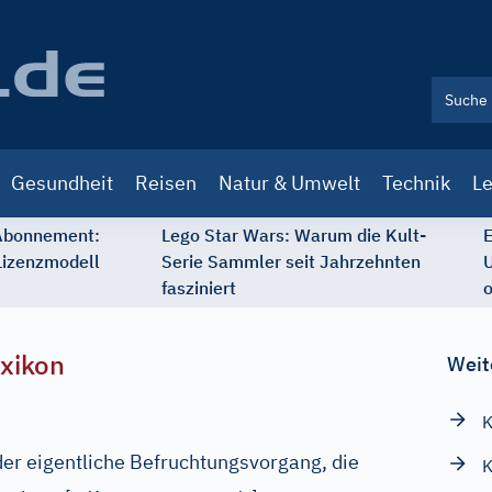
Gesundheit
Reisen
Natur & Umwelt
Technik
Le
 Abonnement:
Lego Star Wars: Warum die Kult-
E
Lizenzmodell
Serie Sammler seit Jahrzehnten
U
fasziniert
o
xikon
Weit
K
er eigentliche Befruchtungsvorgang, die
K