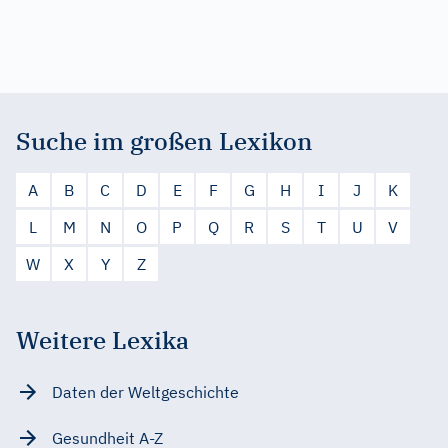
Suche im großen Lexikon
A
B
C
D
E
F
G
H
I
J
K
L
M
N
O
P
Q
R
S
T
U
V
W
X
Y
Z
Weitere Lexika
Daten der Weltgeschichte
Gesundheit A-Z