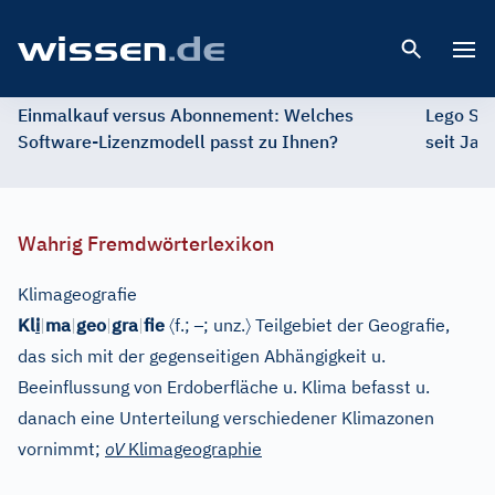
Open 
Einmalkauf versus Abonnement: Welches
Lego St
Software-Lizenzmodell passt zu Ihnen?
seit Jah
Wahrig Fremdwörterlexikon
Klimageografie
〈
–
〉
Kl
i
|
ma
|
geo
|
gra
|
fie
f.;
; unz.
Teilgebiet der Geografie,
das sich mit der gegenseitigen Abhängigkeit u.
Beeinflussung von Erdoberfläche u. Klima befasst u.
danach eine Unterteilung verschiedener Klimazonen
vornimmt;
oV
Klimageographie