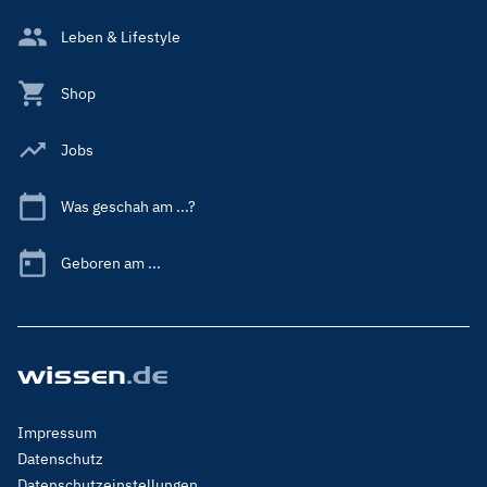
Leben & Lifestyle
Shop
Jobs
Was geschah am ...?
Geboren am ...
Footer
Impressum
Menu
Datenschutz
Legal
Datenschutzeinstellungen