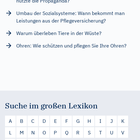
nutzte die Propaganda?
Umbau der Sozialsysteme: Wann bekommt man
Leistungen aus der Pflegeversicherung?
Warum überleben Tiere in der Wüste?
Ohren: Wie schützen und pflegen Sie Ihre Ohren?
Suche im großen Lexikon
A
B
C
D
E
F
G
H
I
J
K
L
M
N
O
P
Q
R
S
T
U
V