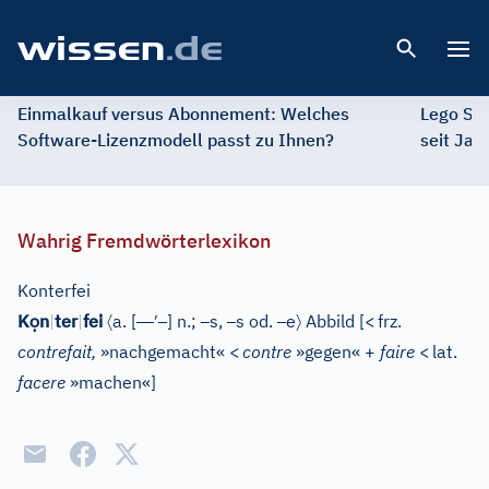
Open 
Einmalkauf versus Abonnement: Welches
Lego St
Software-Lizenzmodell passt zu Ihnen?
seit Jah
Wahrig Fremdwörterlexikon
Konterfei
ọ
〈
–
–
′
–
–
–
–
〉
K
n
|
ter
|
fei
a.
[
]
n.;
s,
s od.
e
Abbild
[
<
frz.
contrefait,
»nachgemacht«
<
contre
»gegen« +
faire
<
lat.
facere
»machen«
]