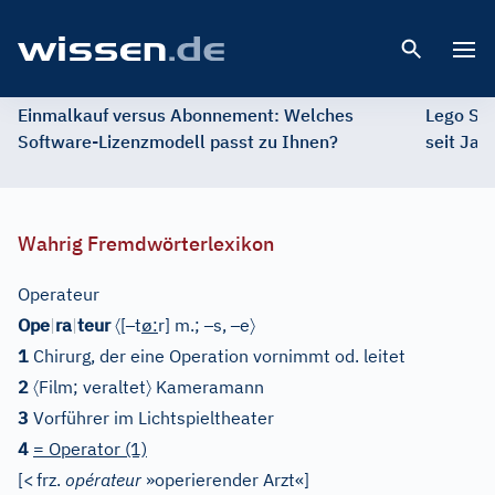
Open 
Einmalkauf versus Abonnement: Welches
Lego St
Software-Lizenzmodell passt zu Ihnen?
seit Jah
Wahrig Fremdwörterlexikon
Operateur
〈
–
ø
–
–
〉
Ope
|
ra
|
teur
[
t
:
r
]
m.;
s,
e
1
Chirurg, der eine Operation vornimmt od. leitet
〈
〉
2
Film
;
veraltet
Kameramann
3
Vorführer im Lichtspieltheater
4
= Operator (1)
[
<
frz.
opérateur
»operierender Arzt«
]