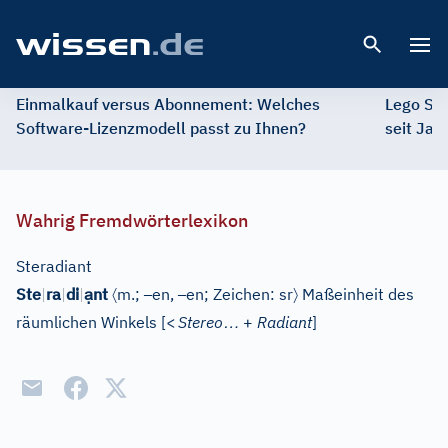
Open 
Einmalkauf versus Abonnement: Welches
Lego St
Software-Lizenzmodell passt zu Ihnen?
seit Jah
Wahrig Fremdwörterlexikon
Steradiant
ạ
〈
–
–
〉
Ste
|
ra
|
di
|
nt
m.;
en,
en;
Zeichen: sr
Maßeinheit des
…
räumlichen Winkels
[
<
Stereo
+
Radiant
]