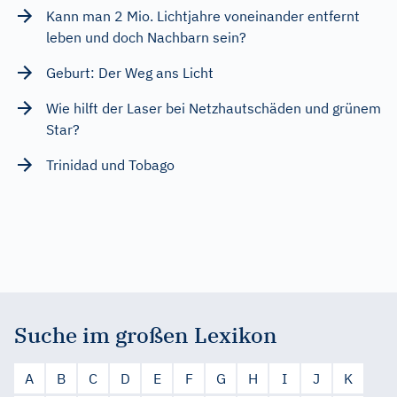
Kann man 2 Mio. Lichtjahre voneinander entfernt
leben und doch Nachbarn sein?
Geburt: Der Weg ans Licht
Wie hilft der Laser bei Netzhautschäden und grünem
Star?
Trinidad und Tobago
Suche im großen Lexikon
A
B
C
D
E
F
G
H
I
J
K