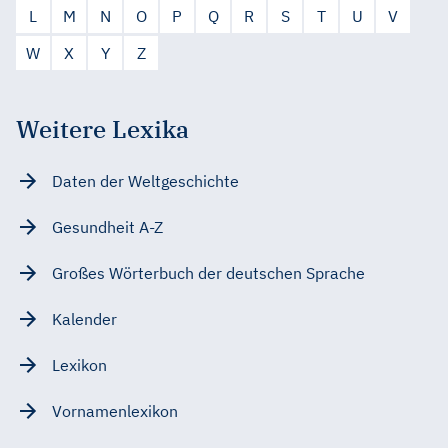
L
M
N
O
P
Q
R
S
T
U
V
W
X
Y
Z
Weitere Lexika
Daten der Weltgeschichte
Gesundheit A-Z
Großes Wörterbuch der deutschen Sprache
Kalender
Lexikon
Vornamenlexikon