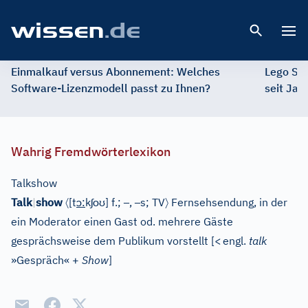
Open 
Einmalkauf versus Abonnement: Welches
Lego St
Software-Lizenzmodell passt zu Ihnen?
seit Jah
Wahrig Fremdwörterlexikon
Talkshow
〈
ɔ
ʃ
oʊ
–
–
〉
Talk
|
show
[
t
:
k
]
f.;
,
s;
TV
Fernsehsendung, in der
ein Moderator einen Gast od. mehrere Gäste
gesprächsweise dem Publikum vorstellt
[
<
engl.
talk
»Gespräch« +
Show
]