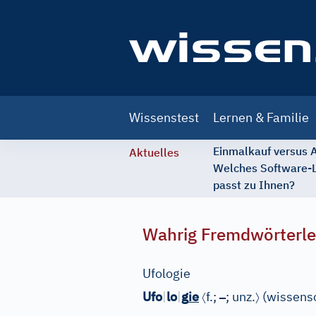
Main
Wissenstest
Lernen & Familie
navigation
Einmalkauf versus
Aktuelles
Welches Software-
passt zu Ihnen?
Wahrig Fremdwörterle
Ufologie
〈
–
〉
Ufo
|
lo
|
g
ie
f.;
; unz.
(wissensc