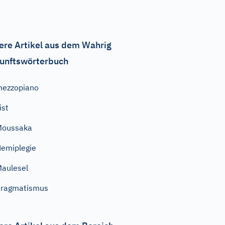
ere Artikel aus dem Wahrig
unftswörterbuch
ezzopiano
ist
Moussaka
emiplegie
aulesel
Pragmatismus