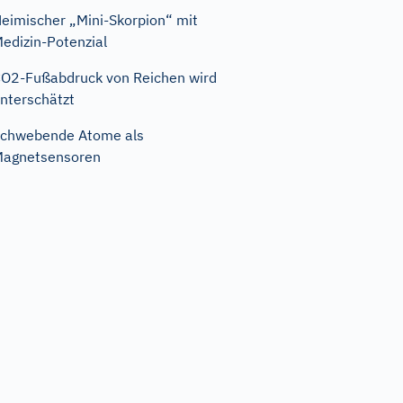
eimischer „Mini-Skorpion“ mit
edizin-Potenzial
O2-Fußabdruck von Reichen wird
nterschätzt
chwebende Atome als
agnetsensoren