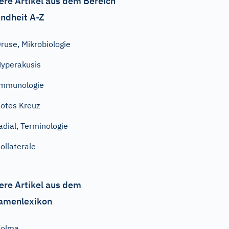
ere Artikel aus dem Bereich
ndheit A-Z
ruse, Mikrobiologie
yperakusis
mmunologie
otes Kreuz
adial, Terminologie
ollaterale
ere Artikel aus dem
amenlexikon
Volma