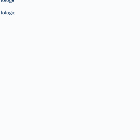
fologe
fologie