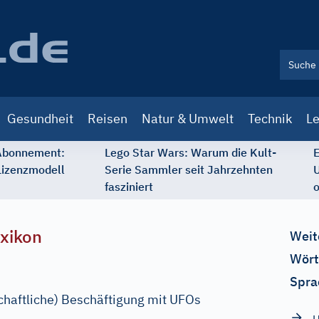
Gesundheit
Reisen
Natur & Umwelt
Technik
Le
 Abonnement:
Lego Star Wars: Warum die Kult-
E
Lizenzmodell
Serie Sammler seit Jahrzehnten
U
fasziniert
o
xikon
Weit
Wört
Spra
haftliche) Beschäftigung mit UFOs