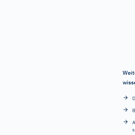
Weit
wiss
D
B
A
s