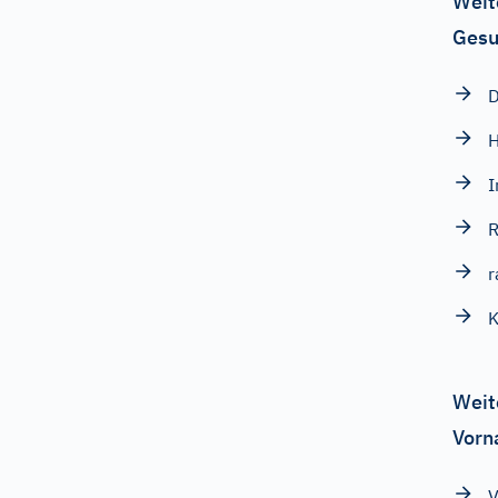
Weit
Gesu
D
H
I
R
r
K
Weit
Vorn