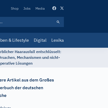
Secondary
Shop
Jobs
Media
Navigation
ben & Lifestyle
Digital
Lexika
rblicher Haarausfall entschlüsselt:
rsachen, Mechanismen und nicht-
perative Lösungen
ere Artikel aus dem Großes
erbuch der deutschen
che