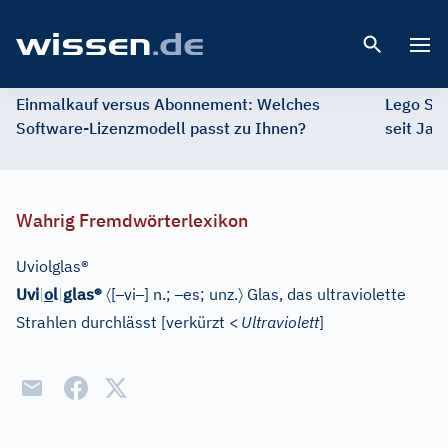
Open 
Einmalkauf versus Abonnement: Welches
Lego St
Software-Lizenzmodell passt zu Ihnen?
seit Jah
Wahrig Fremdwörterlexikon
Uviolglas®
〈
–
–
–
〉
Uvi
|
o
l
|
glas®
[
vi
]
n.;
es; unz.
Glas, das ultraviolette
Strahlen durchlässt
[
verkürzt
<
Ultraviolett
]