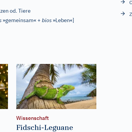
nzen od. Tiere
s
»gemeinsam« +
bios
»Leben«
]
Wissenschaft
Fidschi-Leguane