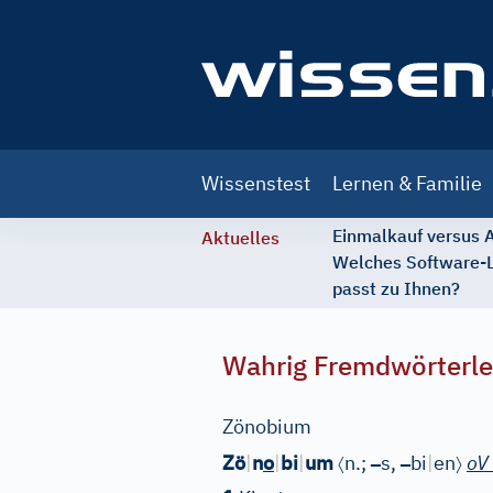
Main
Wissenstest
Lernen & Familie
navigation
Einmalkauf versus
Aktuelles
Welches Software-
passt zu Ihnen?
Wahrig Fremdwörterle
Zönobium
〈
–
–
〉
Zö
|
n
o
|
bi
|
um
n.;
s,
bi
|
en
oV