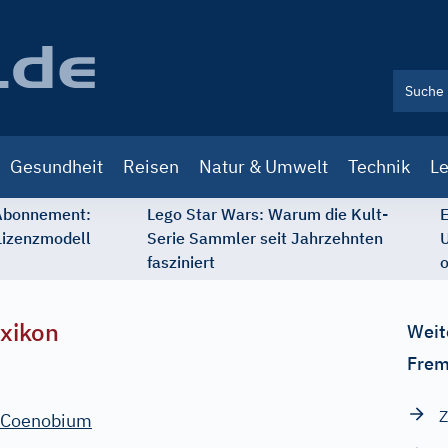
Gesundheit
Reisen
Natur & Umwelt
Technik
Le
 Abonnement:
Lego Star Wars: Warum die Kult-
E
Lizenzmodell
Serie Sammler seit Jahrzehnten
U
fasziniert
o
xikon
Weit
Frem
Z
Coenobium