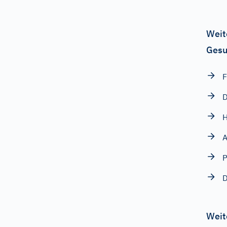
Weit
Gesu
F
D
H
A
P
D
Weit