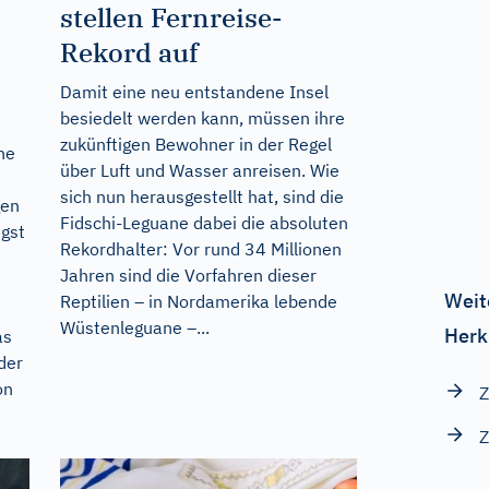
stellen Fernreise-
Rekord auf
Damit eine neu entstandene Insel
besiedelt werden kann, müssen ihre
zukünftigen Bewohner in der Regel
ne
über Luft und Wasser anreisen. Wie
sich nun herausgestellt hat, sind die
gen
Fidschi-Leguane dabei die absoluten
ngst
Rekordhalter: Vor rund 34 Millionen
Jahren sind die Vorfahren dieser
Weit
Reptilien – in Nordamerika lebende
Wüstenleguane –...
Herk
as
der
on
Z