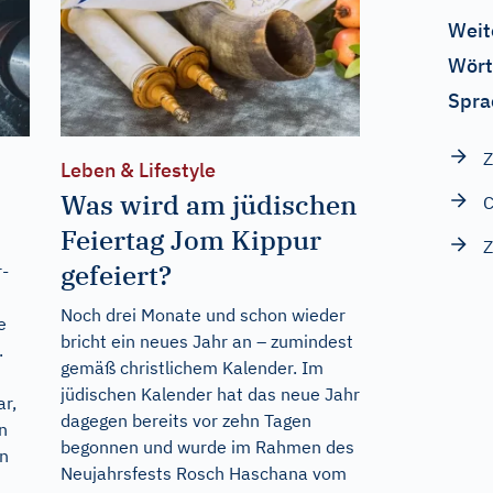
Weit
Wört
Spra
Z
Leben & Lifestyle
Was wird am jüdischen
Feiertag Jom Kippur
gefeiert?
r-
Noch drei Monate und schon wieder
e
bricht ein neues Jahr an – zumindest
.
gemäß christlichem Kalender. Im
jüdischen Kalender hat das neue Jahr
r,
dagegen bereits vor zehn Tagen
n
begonnen und wurde im Rahmen des
n
Neujahrsfests Rosch Haschana vom