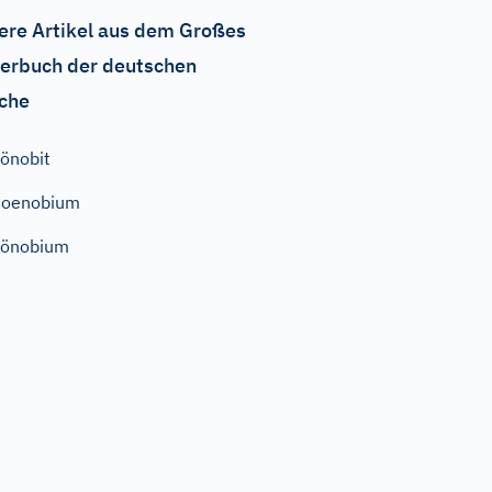
ere Artikel aus dem Großes
erbuch der deutschen
che
önobit
Coenobium
Zönobium