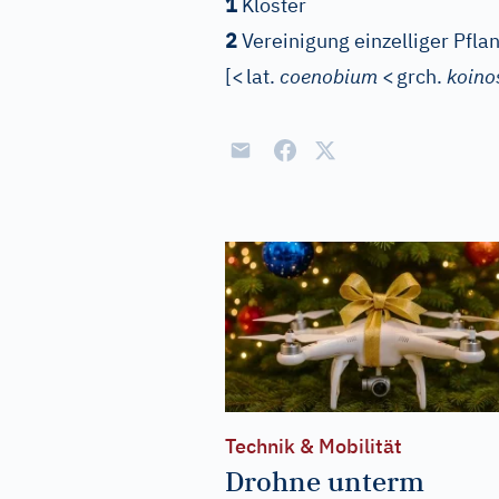
1
Kloster
2
Vereinigung einzelliger Pfla
[
<
lat.
coenobium
<
grch.
koino
Technik & Mobilität
Drohne unterm