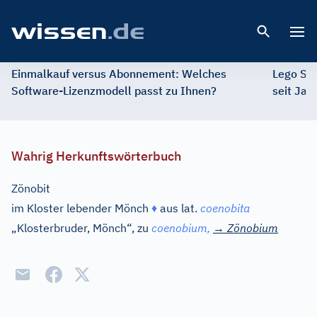
Open 
Einmalkauf versus Abonnement: Welches
Lego St
Software-Lizenzmodell passt zu Ihnen?
seit Jah
Wahrig Herkunftswörterbuch
Zönobit
im Kloster lebender Mönch
♦
aus
lat.
coenobita
„Klosterbruder, Mönch“, zu
coenobium,
→
Zönobium