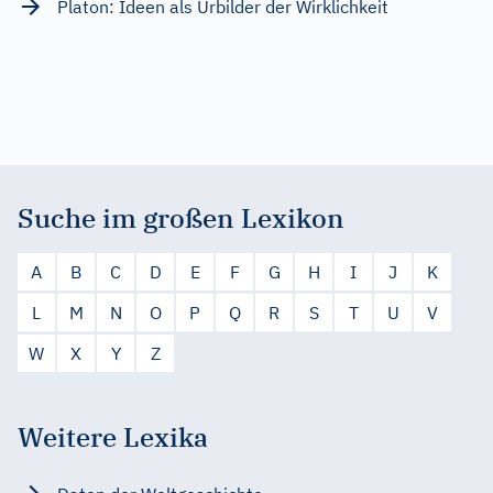
Platon: Ideen als Urbilder der Wirklichkeit
Suche im großen Lexikon
A
B
C
D
E
F
G
H
I
J
K
L
M
N
O
P
Q
R
S
T
U
V
W
X
Y
Z
Weitere Lexika