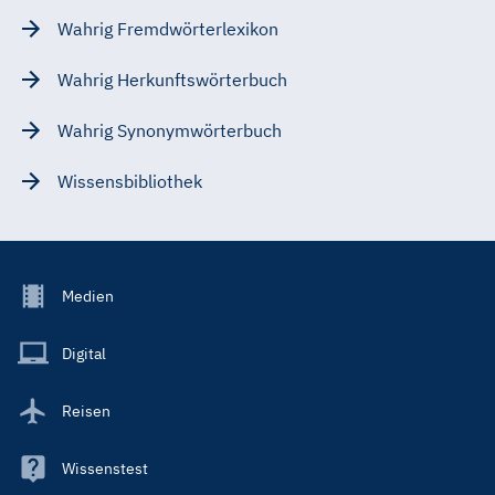
Wahrig Fremdwörterlexikon
Wahrig Herkunftswörterbuch
Wahrig Synonymwörterbuch
Wissensbibliothek
Footer
Medien
Menu
Main
Digital
Reisen
Wissenstest