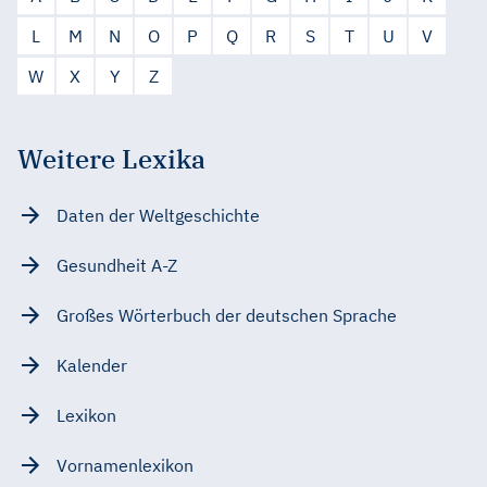
L
M
N
O
P
Q
R
S
T
U
V
W
X
Y
Z
Weitere Lexika
Daten der Weltgeschichte
Gesundheit A-Z
Großes Wörterbuch der deutschen Sprache
Kalender
Lexikon
Vornamenlexikon