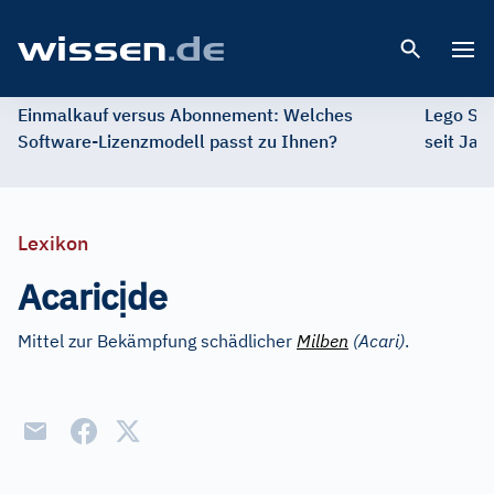
Open 
Einmalkauf versus Abonnement: Welches
Lego St
Software-Lizenzmodell passt zu Ihnen?
seit Jah
Lexikon
ị
Acaric
de
Mittel zur Bekämpfung schädlicher
Milben
(Acari)
.