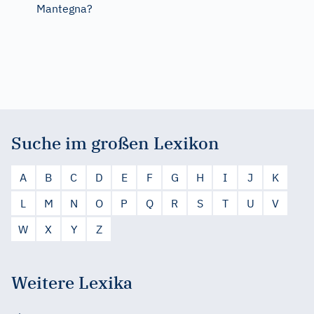
Mantegna?
Suche im großen Lexikon
A
B
C
D
E
F
G
H
I
J
K
L
M
N
O
P
Q
R
S
T
U
V
W
X
Y
Z
Weitere Lexika