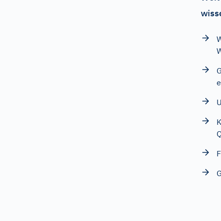
wiss
W
W
G
e
U
K
F
G