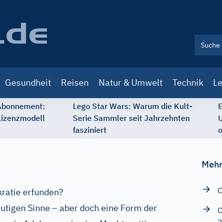
Gesundheit
Reisen
Natur & Umwelt
Technik
Le
 Abonnement:
Lego Star Wars: Warum die Kult-
E
Lizenzmodell
Serie Sammler seit Jahrzehnten
U
fasziniert
o
Mehr
C
ratie erfunden?
utigen Sinne – aber doch eine Form der
C