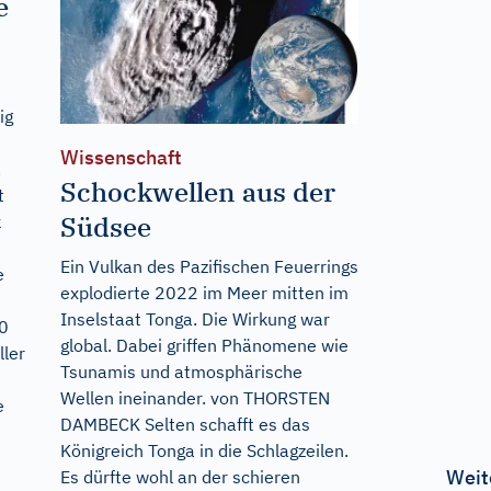
e
ig
Wissenschaft
.
Schockwellen aus der
t
Südsee
k
Ein Vulkan des Pazifischen Feuerrings
e
explodierte 2022 im Meer mitten im
Inselstaat Tonga. Die Wirkung war
50
global. Dabei griffen Phänomene wie
ler
Tsunamis und atmosphärische
Wellen ineinander. von THORSTEN
e
DAMBECK Selten schafft es das
Königreich Tonga in die Schlagzeilen.
Weit
Es dürfte wohl an der schieren