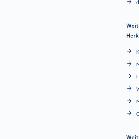
d
Weit
Herk
K
M
H
V
M
O
Weit