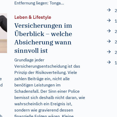
Entfernung liegen: Tonga...
2
Leben & Lifestyle
1
Versicherungen im
2
Überblick – welche
Absicherung wann
2
sinnvoll ist
2
Grundlage jeder
1
Versicherungsentscheidung ist das
Prinzip der Risikoverteilung. Viele
zahlen Beiträge ein, nicht alle
e
benötigen Leistungen im
nd
Schadensfall. Der Sinn einer Police
bemisst sich deshalb nicht daran, wie
wahrscheinlich ein Ereignis ist,
sondern wie gravierend dessen
finanzielle Folgen wären. Kleine
ch