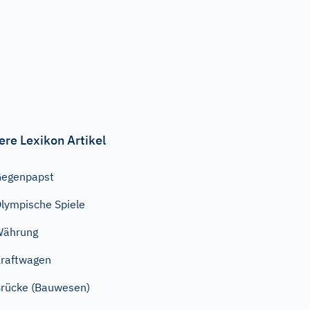
ere Lexikon Artikel
Gegenpapst
lympische Spiele
Währung
raftwagen
rücke (Bauwesen)