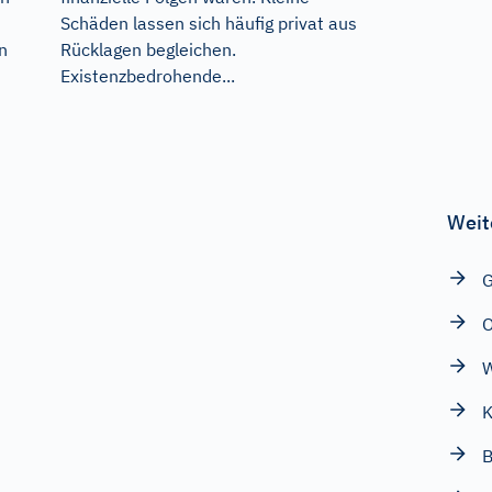
Schäden lassen sich häufig privat aus
Rücklagen begleichen.
n
Existenzbedrohende...
Weit
O
K
B