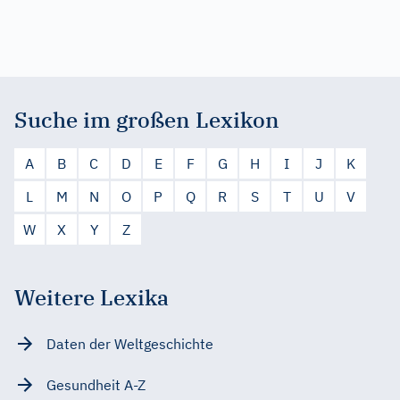
Suche im großen Lexikon
A
B
C
D
E
F
G
H
I
J
K
L
M
N
O
P
Q
R
S
T
U
V
W
X
Y
Z
Weitere Lexika
Daten der Weltgeschichte
Gesundheit A-Z