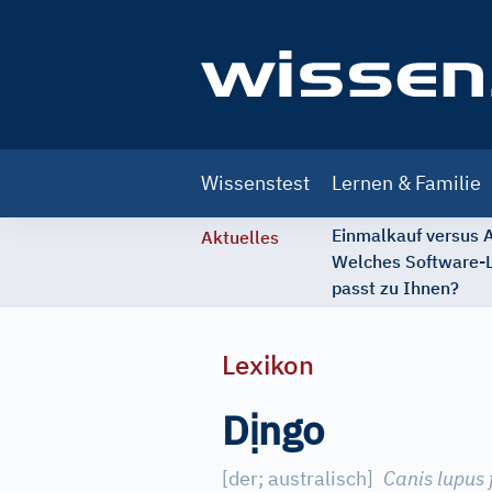
Main
Wissenstest
Lernen & Familie
navigation
Einmalkauf versus
Aktuelles
Welches Software-
passt zu Ihnen?
Lexikon
ị
D
ngo
[
der; australisch
]
Canis lupus 