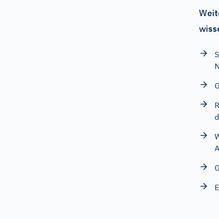
Weit
wiss
N
G
R
d
W
A
G
E