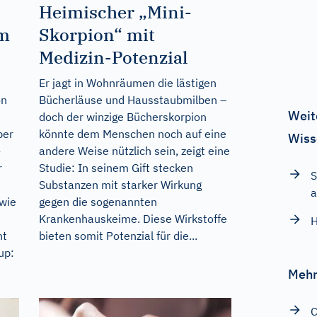
Heimischer „Mini-
om
Skorpion“ mit
Medizin-Potenzial
Er jagt in Wohnräumen die lästigen
on
Bücherläuse und Hausstaubmilben –
Weit
doch der winzige Bücherskorpion
ber
könnte dem Menschen noch auf eine
Wiss
-
andere Weise nützlich sein, zeigt eine
r
Studie: In seinem Gift stecken
S
Substanzen mit starker Wirkung
a
wie
gegen die sogenannten
Krankenhauskeime. Diese Wirkstoffe
H
nt
bieten somit Potenzial für die...
up:
Mehr
C