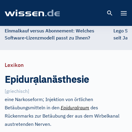
Open 
Einmalkauf versus Abonnement: Welches
Lego St
Software-Lizenzmodell passt zu Ihnen?
seit Jah
Lexikon
ạ
Epidur
lanästhesie
[
griechisch
]
eine Narkoseform; Injektion von örtlichen
Betäubungsmitteln in den
Epiduralraum
des
Rückenmarks zur Betäubung der aus dem Wirbelkanal
austretenden Nerven.